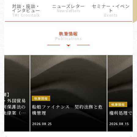
対談・座談・
ニューズレター
セミナー・イベン
インタビュー
ト
Newsletters
TMI Crosstalk
Events
執筆情報
Publications
事情】
執筆情報
法・外国貿易
執筆情報
権利保護法の
船舶ファイナンス 契約法務と危
る法律案（そ
機管理
権利処理でロケ
2026.08.25
2026.08.15