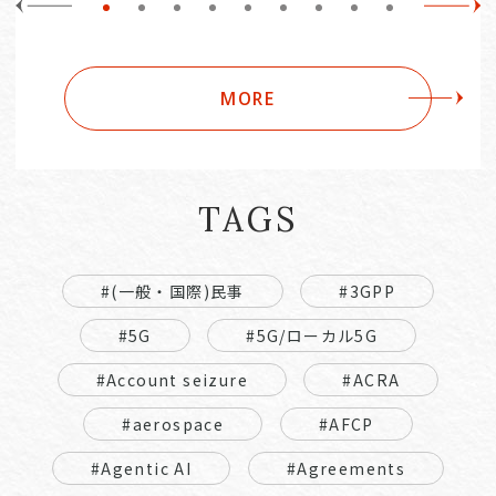
MORE
TAGS
#(一般・国際)民事
#3GPP
#5G
#5G/ローカル5G
#Account seizure
#ACRA
#aerospace
#AFCP
#Agentic AI
#Agreements