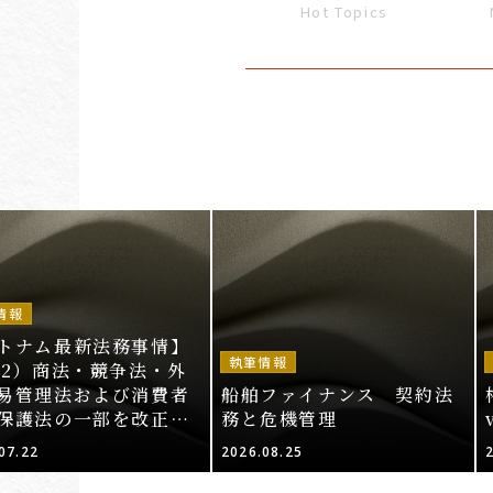
Hot Topics
情報
トナム最新法務事情】
執筆情報
52）商法・競争法・外
易管理法および消費者
船舶ファイナンス 契約法
保護法の一部を改正・
務と危機管理
する法律案（その2）
07.22
2026.08.25