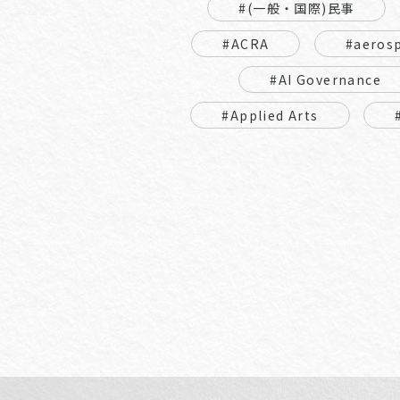
#(一般・国際)民事
#ACRA
#aeros
#AI Governance
#Applied Arts