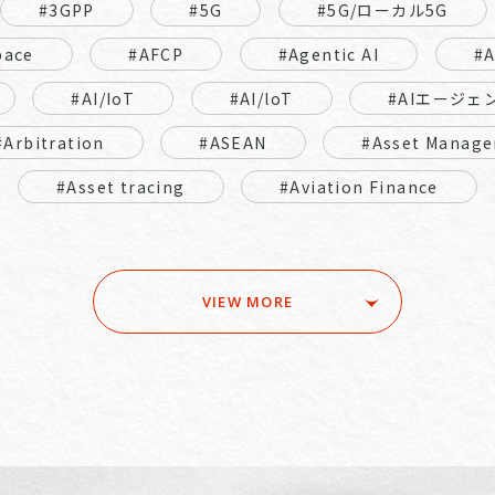
#3GPP
#5G
#5G/ローカル5G
pace
#AFCP
#Agentic AI
#
#AI/IoT
#AI/loT
#AIエージェ
#Arbitration
#ASEAN
#Asset Manage
#Asset tracing
#Aviation Finance
VIEW MORE