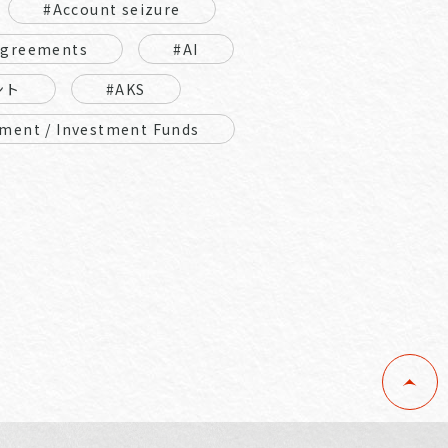
#Account seizure
Agreements
#AI
ント
#AKS
ment / Investment Funds