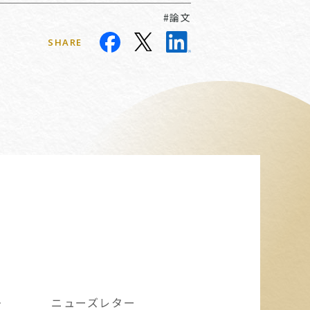
#論文
SHARE
・
ニューズレター