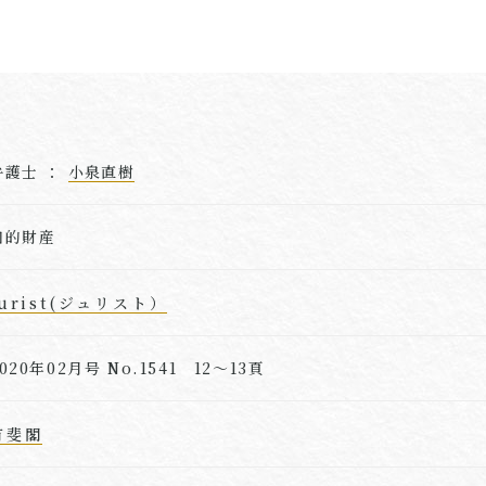
弁護士 ：
小泉直樹
知的財産
Jurist(ジュリスト）
020年02月号 No.1541 12～13頁
有斐閣