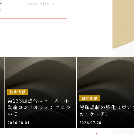
ー
Newsletters
k
執筆情報
執筆情報
第233回法令ニュース 不
動産コンサルティングにつ
汚職規制の強化（東ア
いて
カ・ケニア）
2026.08.01
2026.07.28