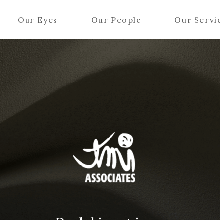
Our Eyes
Our People
Our Servi