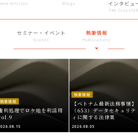
インタビュ
New Articles
Blogs
TMI Crosstal
セミナー・イベント
執筆情報
Events
Publications
執筆情報
執筆情報
【ベトナム最新法務事情】
権利処理でロケ地を利活用
（653）データセキュリテ
vol.9
ィに関する法律案
2026.08.15
2026.08.05