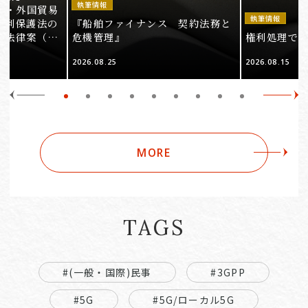
執筆情報
法・外国貿易
執筆情報
権利保護法の
『船舶ファイナンス 契約法務と
る法律案（そ
危機管理』
権利処理でロケ
2026.08.25
2026.08.15
MORE
TAGS
#(一般・国際)民事
#3GPP
#5G
#5G/ローカル5G