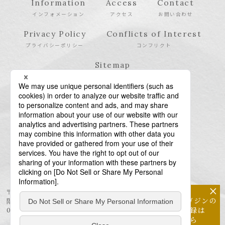
Information
Access
Contact
インフォメーション
アクセス
お問い合わせ
Privacy Policy
Conflicts of Interest
プライバシーポリシー
コンフリクト
Sitemap
サイトマップ
×
〒106-6123 東京都港区六本木6-10-1 六本木ヒルズ森タワー23
メールマガジンの
階
配信登録は
03-6438-5511（代表） / 03-6438-5611（特許・商標）
こちら