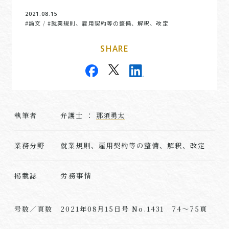
2021.08.15
#論文
#就業規則、雇用契約等の整備、解釈、改定
/
SHARE
執筆者
弁護士 ：
那須勇太
業務分野
就業規則、雇用契約等の整備、解釈、改定
労務事情
掲載誌
号数／頁数
2021年08月15日号 No.1431 74～75頁