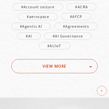
#Account seizure
#ACRA
#aerospace
#AFCP
#Agentic AI
#Agreements
#AI
#AI Governance
#AI/IoT
VIEW MORE