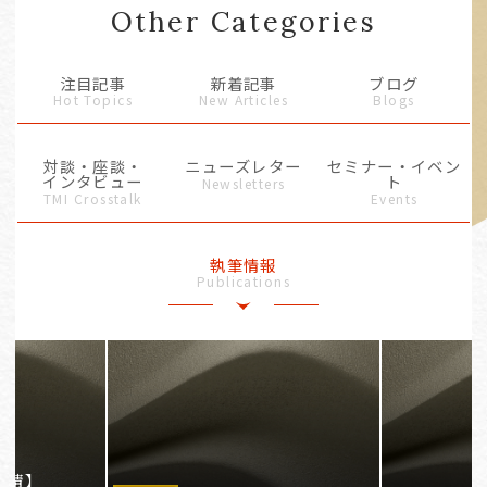
Other Categories
注目記事
新着記事
ブログ
Hot Topics
New Articles
Blogs
対談・座談・
ニューズレター
セミナー・イベン
インタビュー
ト
Newsletters
TMI Crosstalk
Events
執筆情報
Publications
事情】