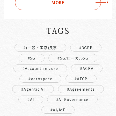
MORE
TAGS
#(一般・国際)民事
#3GPP
#5G
#5G/ローカル5G
#Account seizure
#ACRA
#aerospace
#AFCP
#Agentic AI
#Agreements
#AI
#AI Governance
#AI/IoT