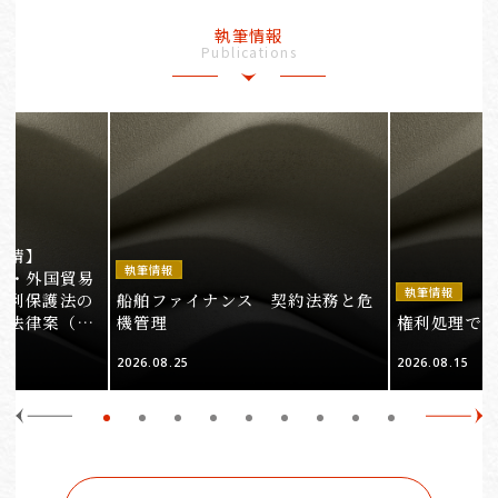
執筆情報
Publications
事情】
執筆情報
法・外国貿易
執筆情報
権利保護法の
船舶ファイナンス 契約法務と危
る法律案（そ
機管理
権利処理でロケ
2026.08.25
2026.08.15