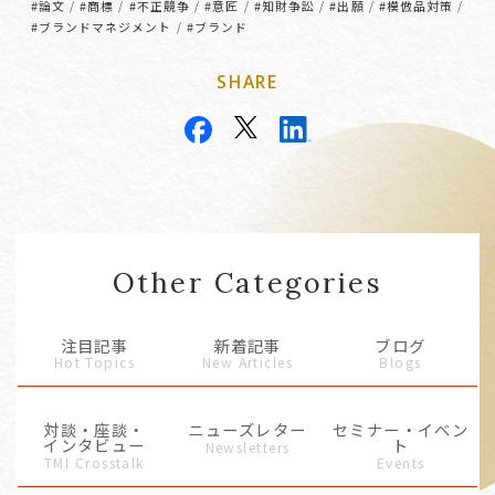
#論文
#商標
#不正競争
#意匠
#知財争訟
#出願
#模倣品対策
/
/
/
/
/
/
/
#ブランドマネジメント
#ブランド
/
SHARE
Other Categories
注目記事
新着記事
ブログ
Hot Topics
New Articles
Blogs
対談・座談・
ニューズレター
セミナー・イベン
インタビュー
ト
Newsletters
TMI Crosstalk
Events