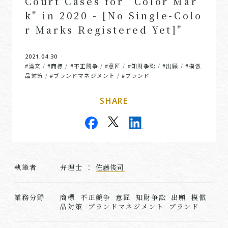
Court Cases for "Color Mar
k" in 2020 - [No Single-Colo
r Marks Registered Yet]"
2021.04.30
#論文
#商標
#不正競争
#意匠
#知財争訟
#出願
#模倣
/
/
/
/
/
/
品対策
#ブランドマネジメント
#ブランド
/
/
SHARE
執筆者
弁理⼠ ：
佐藤俊司
業務分野
商標 不正競争 意匠 知財争訟 出願 模倣
品対策 ブランドマネジメント ブランド