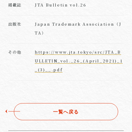
JTA Bulletin vol.26
掲載誌
Japan Trademark Association（J
出版社
TA）
https://www.jta.tokyo/src/JTA_B
その他
ULLETIN_vol._26_(April_2021)_1
_(3)__.pdf
一覧へ戻る