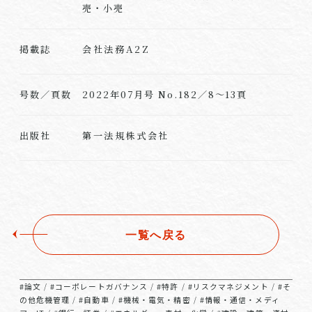
売・小売
会社法務A2Z
掲載誌
号数／頁数
2022年07月号 No.182／8～13頁
第一法規株式会社
出版社
一覧へ戻る
#論文
#コーポレートガバナンス
#特許
#リスクマネジメント
#そ
/
/
/
/
の他危機管理
#自動車
#機械・電気・精密
#情報・通信・メディ
/
/
/