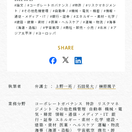
#論文
#コーポレートガバナンス
#特許
#リスクマネジメン
/
/
/
ト
#その他危機管理
#自動車
#機械・電気・精密
#情報・
/
/
/
/
通信・メディア・IT
#銀行・証券
#エネルギー・素材・化学
/
/
/
#建設・建築・資材
#医薬・ヘルスケア
#運輸・物流
#海事
/
/
/
（海運・造船）
#宇宙航空
#商社・卸売・小売
#北米
#ア
/
/
/
/
ジア太平洋
#ヨーロッパ
/
SHARE
執筆者
弁護士 ：
上野一英
/
石田晃大
/
榊原颯子
業務分野
コーポレートガバナンス 特許 リスクマネ
ジメント その他危機管理 自動車 機械・電
気・精密 情報・通信・メディア・IT 銀
行・証券 エネルギー・素材・化学 建設・
建築・資材 医薬・ヘルスケア 運輸・物流
海事（海運・造船） 宇宙航空 商社・卸