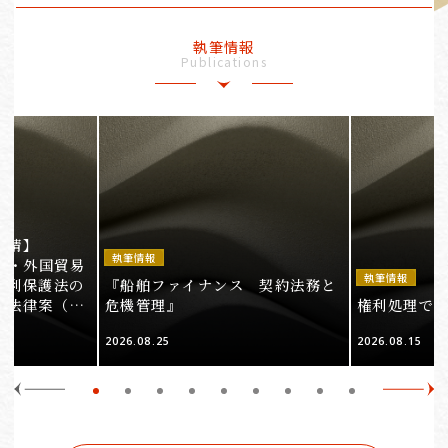
執筆情報
Publications
事情】
執筆情報
法・外国貿易
執筆情報
権利保護法の
『船舶ファイナンス 契約法務と
る法律案（そ
危機管理』
権利処理でロケ
2026.08.25
2026.08.15