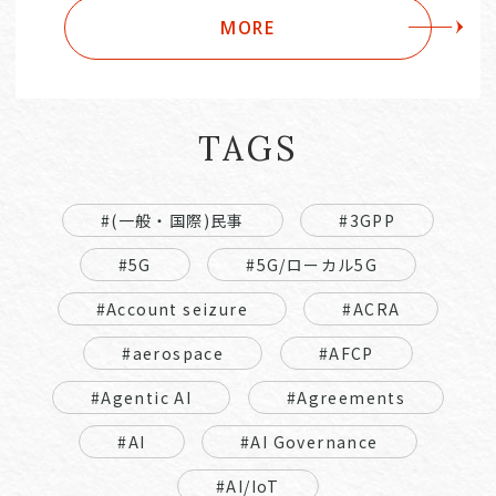
MORE
TAGS
#(一般・国際)民事
#3GPP
#5G
#5G/ローカル5G
#Account seizure
#ACRA
#aerospace
#AFCP
#Agentic AI
#Agreements
#AI
#AI Governance
#AI/IoT