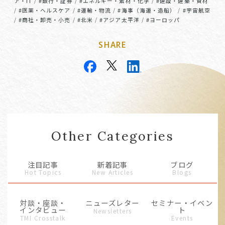
ア・IT
#銀行・証券
#エネルギー・素材・化学
#建設・建築・資材
/
/
/
#医薬・ヘルスケア
#運輸・物流
#海事（海運・造船）
#宇宙航空
/
/
/
/
#商社・卸売・小売
#北米
#アジア太平洋
#ヨーロッパ
/
/
/
/
SHARE
Other Categories
注目記事
新着記事
ブログ
Hot Topics
New Articles
Blogs
対談・座談・
ニューズレター
セミナー・イベン
インタビュー
ト
Newsletters
TMI Crosstalk
Events