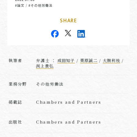
#論文
#その他労働法
/
SHARE
執筆者
弁護士 ：
成田知子
/
栗原誠二
/
大皷利枝
/
渕上貴弘
業務分野
その他労働法
Chambers and Partners
掲載誌
Chambers and Partners
出版社