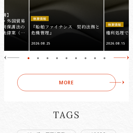
事情】
執筆情報
法・外国貿易
執筆情報
権利保護法の
『船舶ファイナンス 契約法務と
る法律案（そ
危機管理』
権利処理でロケ
2026.08.25
2026.08.15
MORE
TAGS