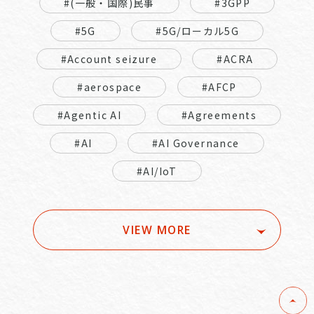
#(一般・国際)民事
#3GPP
#5G
#5G/ローカル5G
#Account seizure
#ACRA
#aerospace
#AFCP
#Agentic AI
#Agreements
#AI
#AI Governance
#AI/IoT
VIEW MORE