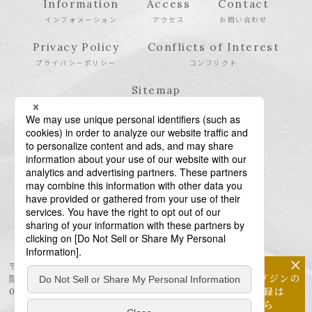
Information
Access
Contact
インフォメーション
アクセス
お問い合わせ
Privacy Policy
Conflicts of Interest
プライバシーポリシー
コンフリクト
Sitemap
サイトマップ
×
〒106-6123 東京都港区六本木6-10-1 六本木ヒルズ森タワー23
メールマガジンの
階
配信登録は
03-6438-5511（代表） / 03-6438-5611（特許・商標）
こちら