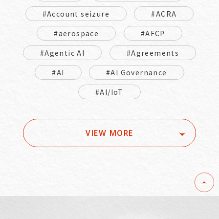
#Account seizure
#ACRA
#aerospace
#AFCP
#Agentic AI
#Agreements
#AI
#AI Governance
#AI/IoT
VIEW MORE