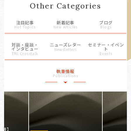
Other Categories
注目記事
新着記事
ブログ
Hot Topics
New Articles
Blogs
対談・座談・
ニューズレター
セミナー・イベン
インタビュー
ト
Newsletters
TMI Crosstalk
Events
執筆情報
Publications
事情】