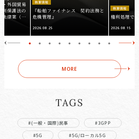
執筆情報
法・外国貿易
執筆情報
権利保護法の
『船舶ファイナンス 契約法務と
る法律案（そ
危機管理』
権利処理でロケ
2026.08.25
2026.08.15
MORE
TAGS
#(一般・国際)民事
#3GPP
#5G
#5G/ローカル5G