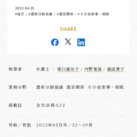
2023.04.25
#論文
#遺産分割協議
#遺言関係
#その他家事・相続
/
/
/
SHARE
執筆者
弁護士 ：
阪口嘉奈子
/
内野寛信
/
福田貴子
業務分野
遺産分割協議 遺言関係 その他家事・相続
会社法務A2Z
掲載誌
号数／頁数
2023年05月号／32～39頁