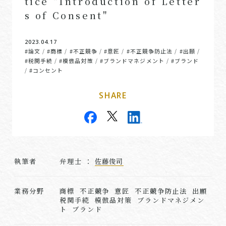
tice "Introduction of Letter
s of Consent"
2023.04.17
#論文
#商標
#不正競争
#意匠
#不正競争防止法
#出願
/
/
/
/
/
/
#税関手続
#模倣品対策
#ブランドマネジメント
#ブランド
/
/
/
#コンセント
/
SHARE
執筆者
弁理⼠ ：
佐藤俊司
業務分野
商標 不正競争 意匠 不正競争防止法 出願
税関手続 模倣品対策 ブランドマネジメン
ト ブランド