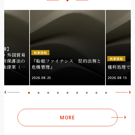
事情】
執筆情報
法・外国貿易
執筆情報
権利保護法の
『船舶ファイナンス 契約法務と
る法律案（そ
危機管理』
権利処理でロケ
2026.08.25
2026.08.15
MORE