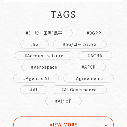
TAGS
#(一般・国際)民事
#3GPP
#5G
#5G/ローカル5G
#Account seizure
#ACRA
#aerospace
#AFCP
#Agentic AI
#Agreements
#AI
#AI Governance
#AI/IoT
VIEW MORE