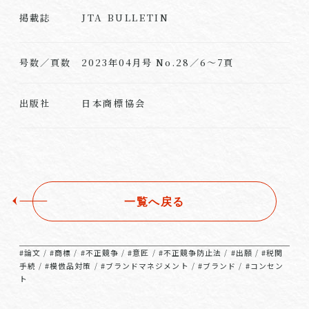
JTA BULLETIN
掲載誌
号数／頁数
2023年04月号 No.28／6～7頁
日本商標協会
出版社
一覧へ戻る
#論文
#商標
#不正競争
#意匠
#不正競争防止法
#出願
#税関
/
/
/
/
/
/
手続
#模倣品対策
#ブランドマネジメント
#ブランド
#コンセン
/
/
/
/
ト