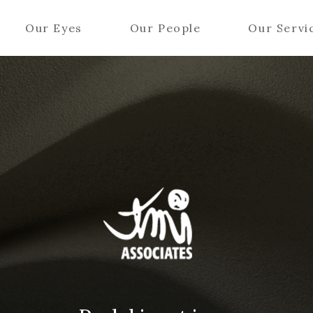
Our Eyes
Our People
Our Servi