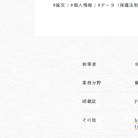
#論文
/
#個人情報
/
#データ（保護法
執筆者
業務分野
掲載誌
その他
h