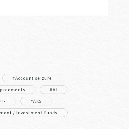
#Account seizure
Agreements
#AI
ント
#AKS
ment / Investment Funds