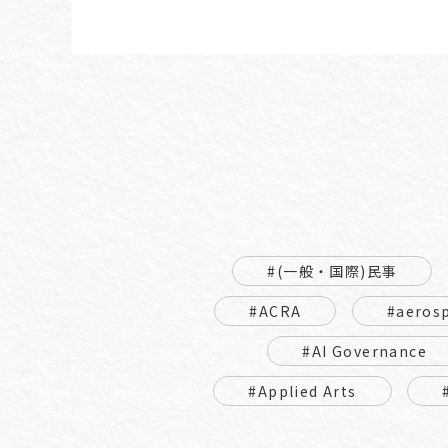
#(一般・国際)民事
#ACRA
#aeros
#AI Governance
#Applied Arts