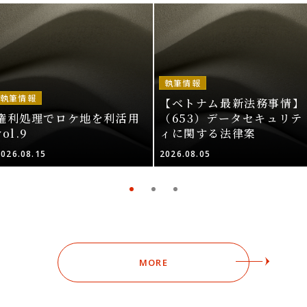
執筆情報
執筆情報
【ベトナム最新法務事情】
権利処理でロケ地を利活用
（653）データセキュリテ
vol.9
ィに関する法律案
2026.08.15
2026.08.05
MORE