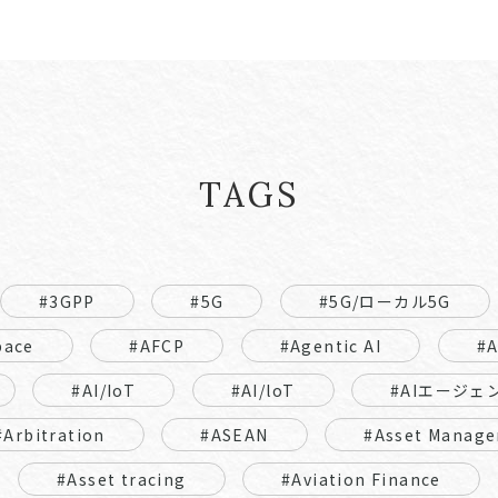
TAGS
#3GPP
#5G
#5G/ローカル5G
pace
#AFCP
#Agentic AI
#
#AI/IoT
#AI/loT
#AIエージェ
#Arbitration
#ASEAN
#Asset Manage
#Asset tracing
#Aviation Finance