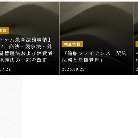
情報
トナム最新法務事情】
執筆情報
52）商法・競争法・外
易管理法および消費者
『船舶ファイナンス 契約
保護法の一部を改正・
法務と危機管理』
する法律案（その2）
07.22
2026.08.25