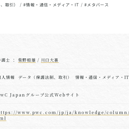
制、取引）
/
#情報・通信・メディア・IT
/
#メタバース
弁護士 ：
柴野相雄
/
川口大喜
個人情報 データ（保護法制、取引） 情報・通信・メディア・I
PwC Japanグループ公式Webサイト
ttps://www.pwc.com/jp/ja/knowledge/column/
tml