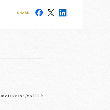
SHARE
T
metaverse/vol31.h