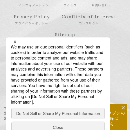
インフォメーション
アクセス
お問い合わせ
Privacy Policy
Conflicts of Interest
プライバシーポリシー
コンフリクト
Sitemap
サイトマップ
×
〒106-6123 東京都港区六本木6-10-1 六本木ヒルズ森タワー23
メールマガジンの
階
配信登録は
03-6438-5511（代表） / 03-6438-5611（特許・商標）
こちら