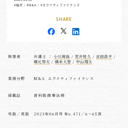
#論文
#M&A
#エクイティファイナンス
/
/
SHARE
執筆者
弁護士 ：
小川周哉
/
荒井悦久
/
吉田昌平
/
橋元啓太
/
橋本大智
/
中山翔太
業務分野
M&A エクイティファイナンス
資料版商事法務
掲載誌
号数／頁数
2023年06月号 No.471／6～65頁