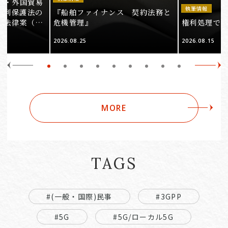
法・外国貿易
執筆情報
権利保護法の
『船舶ファイナンス 契約法務と
る法律案（そ
危機管理』
権利処理でロケ
2026.08.25
2026.08.15
MORE
TAGS
#(一般・国際)民事
#3GPP
#5G
#5G/ローカル5G