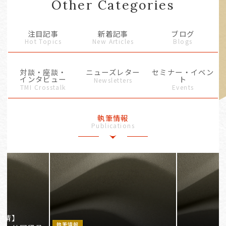
Other Categories
注目記事
新着記事
ブログ
Hot Topics
New Articles
Blogs
対談・座談・
ニューズレター
セミナー・イベン
インタビュー
ト
Newsletters
TMI Crosstalk
Events
執筆情報
Publications
事情】
執筆情報