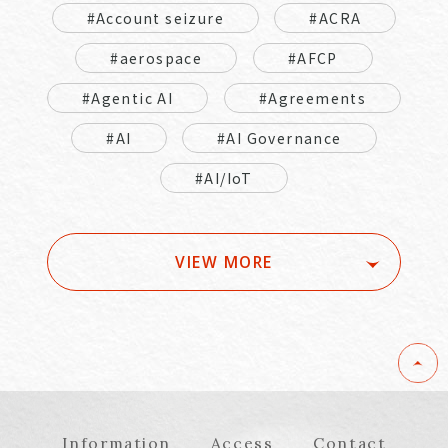
#Account seizure
#ACRA
#aerospace
#AFCP
#Agentic AI
#Agreements
#AI
#AI Governance
#AI/IoT
VIEW MORE
Information
Access
Contact