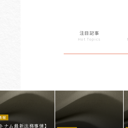
注目記事
Hot Topics
情報
トナム最新法務事情】