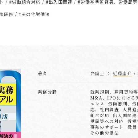
ト
/
#労働組合対応
/
#出入国関連
/
#労働基準監督署、労働局等
務研修
/
#その他労働法
著者
弁護士 ：
近藤圭介
/
業務分野
就業規則、雇用契約
M&A、IPOにおけ
ェンス 労働審判、労
応、社内調査 人員適
組合対応 出入国関連
働局等への対応 労働
事業のサポート 役
その他労働法