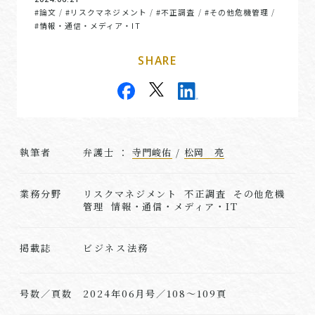
#論文
#リスクマネジメント
#不正調査
#その他危機管理
/
/
/
/
#情報・通信・メディア・IT
SHARE
執筆者
弁護士 ：
寺門峻佑
/
松岡 亮
業務分野
リスクマネジメント 不正調査 その他危機
管理 情報・通信・メディア・IT
ビジネス法務
掲載誌
号数／頁数
2024年06月号／108～109頁