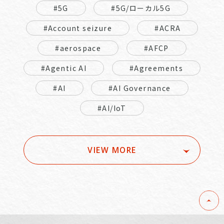
#5G
#5G/ローカル5G
#Account seizure
#ACRA
#aerospace
#AFCP
#Agentic AI
#Agreements
#AI
#AI Governance
#AI/IoT
VIEW MORE