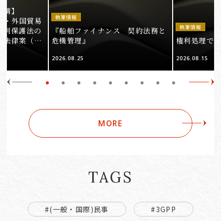
事情】
執筆情報
法・外国貿易
執筆情報
権利保護法の
『船舶ファイナンス 契約法務と
る法律案（そ
危機管理』
権利処理でロケ
2026.08.25
2026.08.15
MORE
TAGS
#(一般・国際)民事
#3GPP