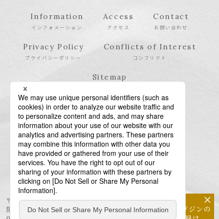
Information
Access
Contact
インフォメーション
アクセス
お問い合わせ
Privacy Policy
Conflicts of Interest
プライバシーポリシー
コンフリクト
Sitemap
サイトマップ
×
〒106-6123 東京都港区六本木6-10-1 六本木ヒルズ森タワー23
メールマガジンの
階
配信登録は
03-6438-5511（代表） / 03-6438-5611（特許・商標）