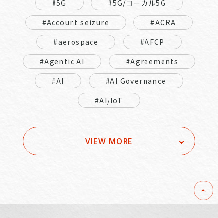
#5G
#5G/ローカル5G
#Account seizure
#ACRA
#aerospace
#AFCP
#Agentic AI
#Agreements
#AI
#AI Governance
#AI/IoT
VIEW MORE