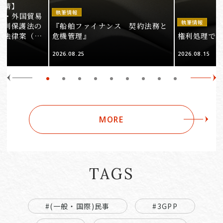
事情】
執筆情報
法・外国貿易
執筆情報
権利保護法の
『船舶ファイナンス 契約法務と
る法律案（そ
危機管理』
権利処理でロケ
2026.08.25
2026.08.15
MORE
TAGS
#(一般・国際)民事
#3GPP