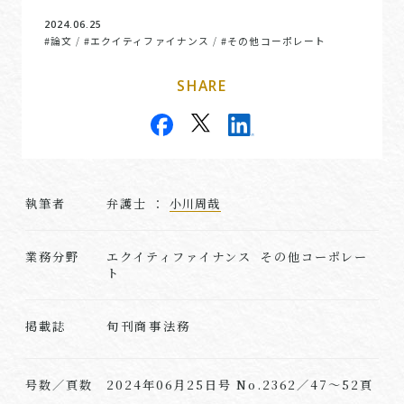
2024.06.25
#論文
#エクイティファイナンス
#その他コーポレート
/
/
SHARE
執筆者
弁護士 ：
小川周哉
業務分野
エクイティファイナンス その他コーポレー
ト
旬刊商事法務
掲載誌
号数／頁数
2024年06月25日号 No.2362／47～52頁