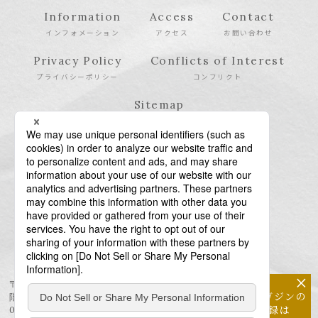
Information
Access
Contact
インフォメーション
アクセス
お問い合わせ
Privacy Policy
Conflicts of Interest
プライバシーポリシー
コンフリクト
Sitemap
サイトマップ
×
〒106-6123 東京都港区六本木6-10-1 六本木ヒルズ森タワー23
メールマガジンの
階
配信登録は
03-6438-5511（代表） / 03-6438-5611（特許・商標）