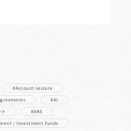
#Account seizure
Agreements
#AI
ント
#AKS
ment / Investment Funds