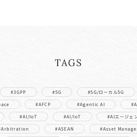
TAGS
#3GPP
#5G
#5G/ローカル5G
pace
#AFCP
#Agentic AI
#
#AI/IoT
#AI/loT
#AIエージェ
#Arbitration
#ASEAN
#Asset Manage