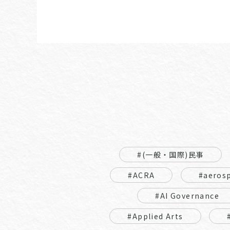
#(一般・国際)民事
#ACRA
#aeros
#AI Governance
#Applied Arts