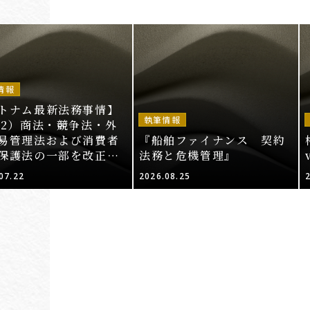
情報
トナム最新法務事情】
執筆情報
52）商法・競争法・外
易管理法および消費者
『船舶ファイナンス 契約
保護法の一部を改正・
法務と危機管理』
する法律案（その2）
07.22
2026.08.25