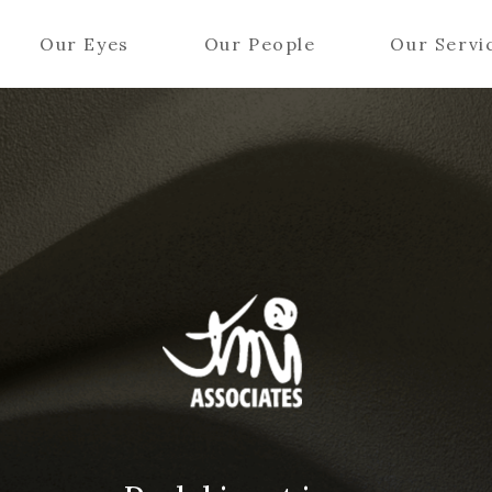
Our Eyes
Our People
Our Servi