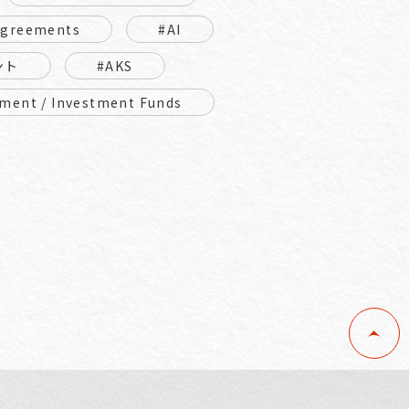
Agreements
#AI
ント
#AKS
ment / Investment Funds