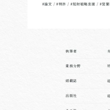
#論文
/
#特許
/
#知財戦略支援
/
#営
執筆者
業務分野
掲載誌
出版社