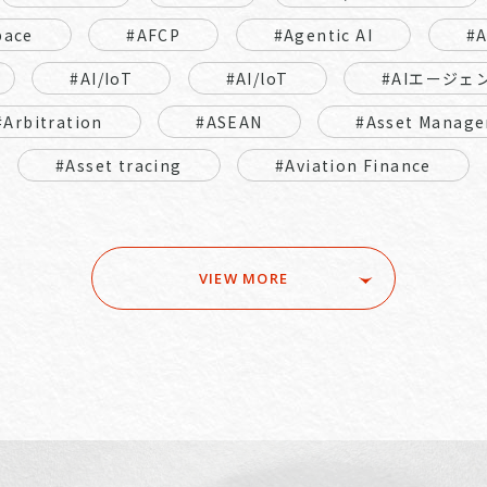
pace
#AFCP
#Agentic AI
#
#AI/IoT
#AI/loT
#AIエージェ
#Arbitration
#ASEAN
#Asset Manage
#Asset tracing
#Aviation Finance
VIEW MORE