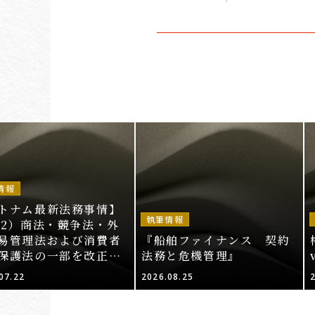
情報
トナム最新法務事情】
執筆情報
52）商法・競争法・外
易管理法および消費者
『船舶ファイナンス 契約
保護法の一部を改正・
法務と危機管理』
する法律案（その2）
07.22
2026.08.25