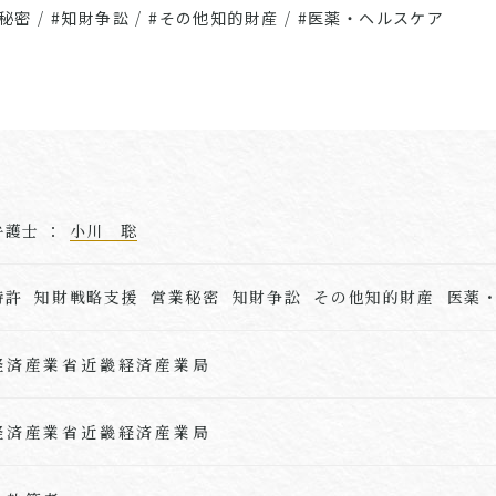
業秘密
/
#知財争訟
/
#その他知的財産
/
#医薬・ヘルスケア
弁護士 ：
小川 聡
特許 知財戦略支援 営業秘密 知財争訟 その他知的財産 医薬
経済産業省近畿経済産業局
経済産業省近畿経済産業局