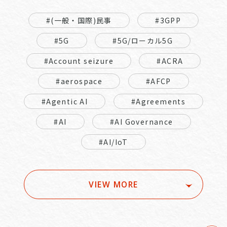
#(一般・国際)民事
#3GPP
#5G
#5G/ローカル5G
#Account seizure
#ACRA
#aerospace
#AFCP
#Agentic AI
#Agreements
#AI
#AI Governance
#AI/IoT
VIEW MORE