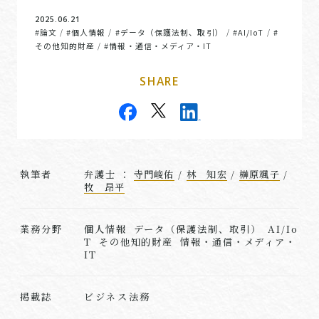
2025.06.21
#論文
#個人情報
#データ（保護法制、取引）
#AI/IoT
#
/
/
/
/
その他知的財産
#情報・通信・メディア・IT
/
SHARE
執筆者
弁護士 ：
寺門峻佑
/
林 知宏
/
榊原颯子
/
牧 昂平
業務分野
個人情報 データ（保護法制、取引） AI/Io
T その他知的財産 情報・通信・メディア・
IT
ビジネス法務
掲載誌