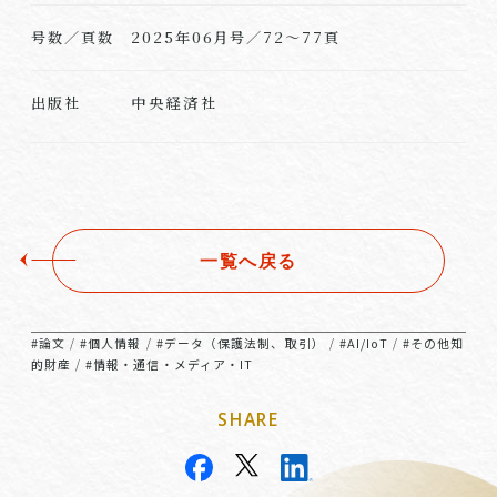
号数／頁数
2025年06月号／72～77頁
中央経済社
出版社
一覧へ戻る
#論文
#個人情報
#データ（保護法制、取引）
#AI/IoT
#その他知
/
/
/
/
的財産
#情報・通信・メディア・IT
/
SHARE