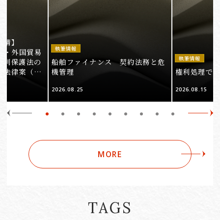
事情】
執筆情報
法・外国貿易
執筆情報
権利保護法の
船舶ファイナンス 契約法務と危
る法律案（そ
機管理
権利処理でロケ
2026.08.25
2026.08.15
MORE
TAGS