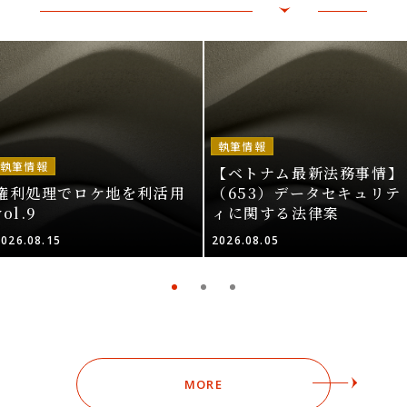
執筆情報
執筆情報
【ベトナム最新法務事情】
権利処理でロケ地を利活用
（653）データセキュリテ
vol.9
ィに関する法律案
2026.08.15
2026.08.05
MORE