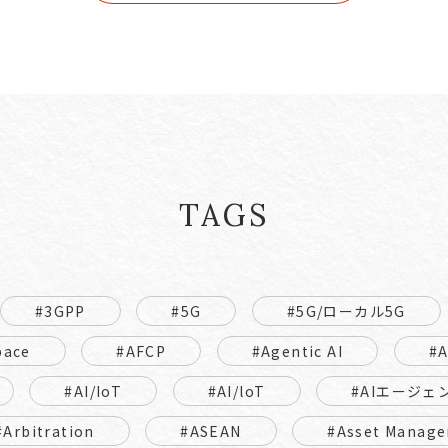
TAGS
#3GPP
#5G
#5G/ローカル5G
pace
#AFCP
#Agentic AI
#
#AI/IoT
#AI/loT
#AIエージェ
#Arbitration
#ASEAN
#Asset Manage