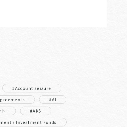
#Account seizure
Agreements
#AI
ント
#AKS
ment / Investment Funds