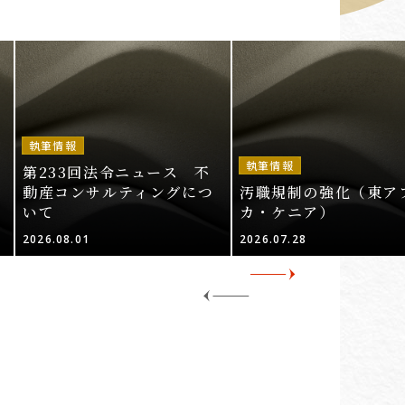
執筆情報
執筆情報
第233回法令ニュース 不
動産コンサルティングにつ
汚職規制の強化（東ア
いて
カ・ケニア）
2026.08.01
2026.07.28