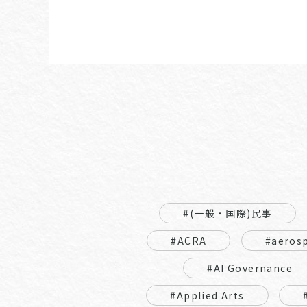
#(一般・国際)民事
#ACRA
#aeros
#AI Governance
#Applied Arts