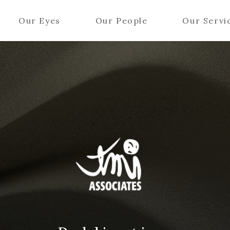
Our Eyes
Our People
Our Servi