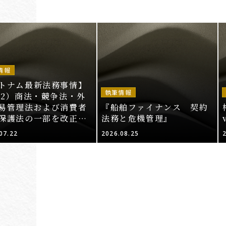
情報
トナム最新法務事情】
執筆情報
52）商法・競争法・外
易管理法および消費者
『船舶ファイナンス 契約
保護法の一部を改正・
法務と危機管理』
する法律案（その2）
07.22
2026.08.25