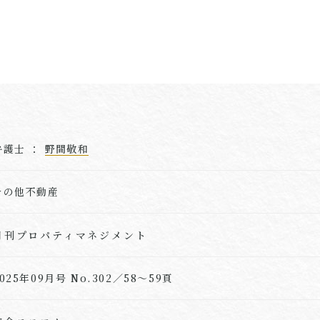
弁護士 ：
野間敬和
その他不動産
月刊プロパティマネジメント
2025年09月号 No.302／58～59頁