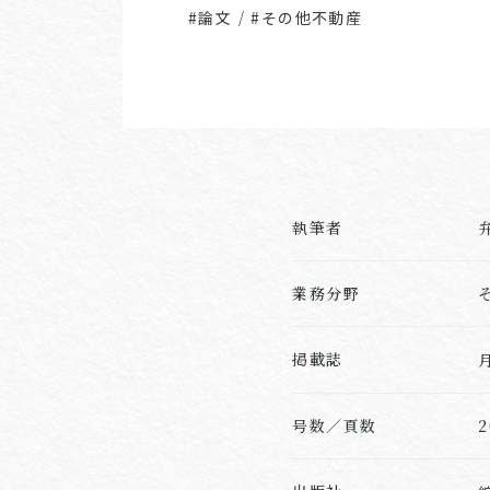
#論文
/
#その他不動産
執筆者
業務分野
掲載誌
号数／頁数