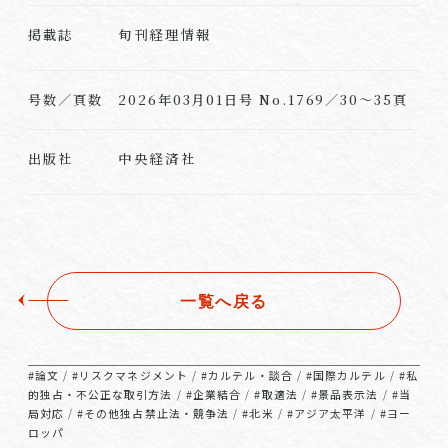
旬刊経理情報
掲載誌
号数／頁数
2026年03月01日号 No.1769／30～35頁
中央経済社
出版社
一覧へ戻る
#論文
#リスクマネジメント
#カルテル・談合
#国際カルテル
#私
/
/
/
/
的独占・不公正な取引方法
#企業結合
#取適法
#景品表示法
#当
/
/
/
/
局対応
#その他独占禁止法・競争法
#北米
#アジア太平洋
#ヨー
/
/
/
/
ロッパ