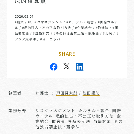
法的留意点
2026.03.01
#論文
#リスクマネジメント
#カルテル・談合
#国際カルテ
/
/
/
ル
#私的独占・不公正な取引方法
#企業結合
#取適法
#景
/
/
/
/
品表示法
#当局対応
#その他独占禁止法・競争法
#北米
#
/
/
/
/
アジア太平洋
#ヨーロッパ
/
SHARE
執筆者
弁護士 ：
戸田謙太郎
/
池田絹助
業務分野
リスクマネジメント カルテル・談合 国際
カルテル 私的独占・不公正な取引方法 企
業結合 取適法 景品表示法 当局対応 その
他独占禁止法・競争法