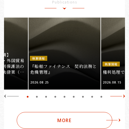
Publications
事情】
執筆情報
法・外国貿易
執筆情報
権利保護法の
『船舶ファイナンス 契約法務と
る法律案（そ
危機管理』
権利処理でロケ
2026.08.25
2026.08.15
MORE