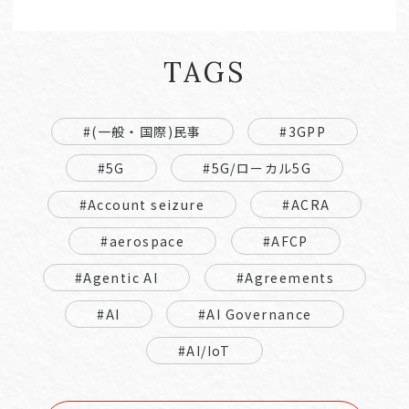
TAGS
#(一般・国際)民事
#3GPP
#5G
#5G/ローカル5G
#Account seizure
#ACRA
#aerospace
#AFCP
#Agentic AI
#Agreements
#AI
#AI Governance
#AI/IoT