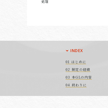
処理
INDEX
はじめに
制定の経緯
本GLの内容
終わりに