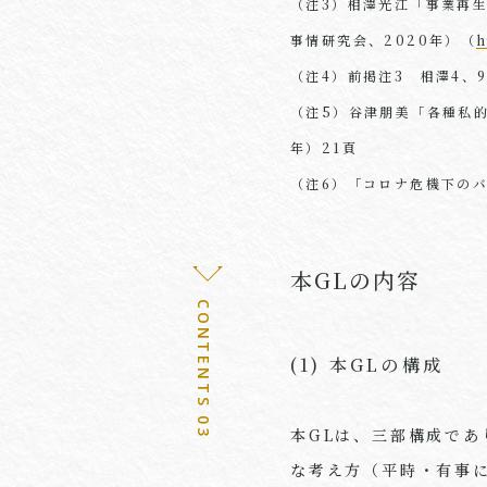
（注3）相澤光江「事業再
事情研究会、2020年）（
h
（注4）前掲注3 相澤4、
（注5）谷津朋美「各種私
年）21頁
（注6）「コロナ危機下のバ
本GLの内容
CONTENTS 03
(1) 本GLの構成
本
GL
は、三部構成であ
な考え方（平時・有事