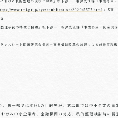
生における私的整理の現状と課題」松下淳一・相澤光江編『事業再生
ttps://www.tmi.gr.jp/eyes/publication/2020/5577.html
）5頁
9頁
的整理手続の特徴と相違」松下淳一・相澤光江編『事業再生・倒産実務
ランスシート問題研究会提言―事業構造改革の加速による成長実現戦略」
り、第一部では本
GL
の目的等が、第二部では中小企業の事
における中小企業者、金融機関の対応、私的整理検討時の留