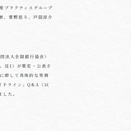
産プラクティスグループ
樹、菅野邑斗、戸田涼介
社団法人全国銀行協会）
。注1）が策定・公表さ
Lに即して具体的な実務
イドライン」Q&A（以
ました。