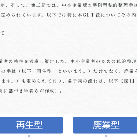
）が、そして、第三部では、中小企業版の準則型私的整理手
が定められています。以下では特に本
GL
手続についてその内
して
業者の特性を考慮し策定した、中小企業者のための私的整
合の手続（以下「再生型」といいます。）だけでなく、廃業
います。）も定められており、各手続の流れは、以下【図
1
頁に基づき筆者らが作成）。