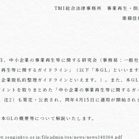
TMI
総合法律事務所 事業再生・倒
衛藤佳
月4日、中小企業の事業再生等に関する研究会（事務局：一般
再生等に関するガイドライン」（以下「本GL」といいます
小企業版私的整理ガイドラインといえます。）。また、本G
ポイントを取りまとめた「中小企業の事業再生等に関するガ
。注2）も策定・公表され、同年4月15日に適用が開始され
、本GLの概要等について解説いたします。
ww.zenginkyo.or.jp/fileadmin/res/news/news340304.pdf