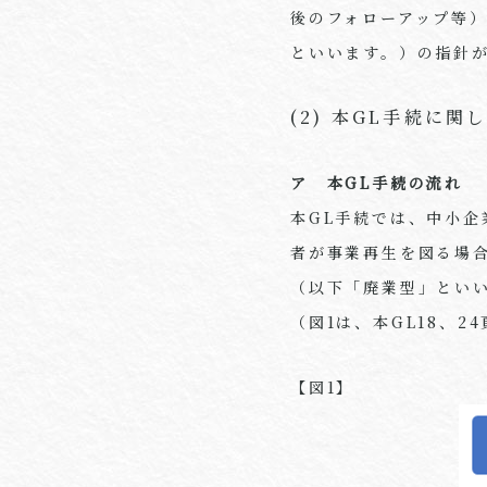
後のフォローアップ等
といいます。）の指針
(2) 本GL手続に関
ア 本GL手続の流れ
本
GL
手続では、中小企
者が事業再生を図る場
（以下「廃業型」とい
（図
1
は、本
GL18
、
24
【図
1】