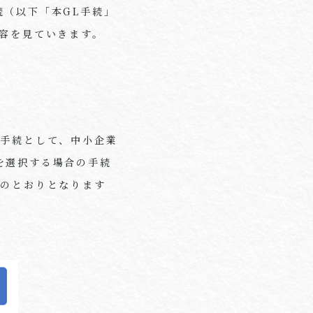
続（以下「本
GL
手続」
容を見ていきます。
理手続として、中小企業
を選択する場合の手続
】のとおりとなります