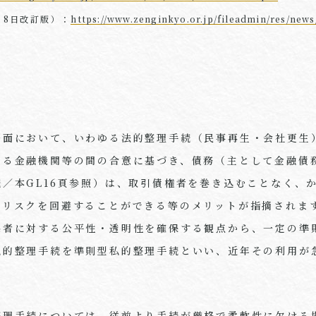
月8日改訂版）：
https://www.zenginkyo.or.jp/fileadmin/res/new
場面において、いわゆる法的整理手続（民事再生・会社更生
ある金融機関等の間の合意に基づき、債務（主として金融債
／本GL16頁参照）は、取引債権者を巻き込むことなく、
のリスクを回避することができる等のメリットが指摘されま
係者に対する公平性・透明性を確保する観点から、一定の準
私的整理手続を準則型私的整理手続といい、近年その利用が
整理手続については、従前より手続が厳格で柔軟性に欠ける