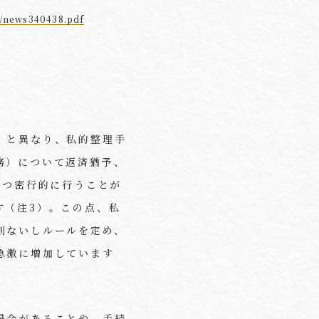
s/news340438.pdf
）と異なり、私的整理手
務）について返済猶予、
かつ密行的に行うことが
す（注3）。この点、私
則ないしルールを定め、
急激に増加しています
場合があることや、手続