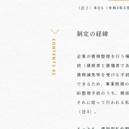
（注２）本QA（令和4年4
制定の経緯
CONTENTS 02
企業が債務整理を行う
続（債務者と債権者で
債務減免等を受ける手続
できるため、事業毀損
的整理手続のうち、関
それに従って行われる
（注4）。
もっとも、準則型私的