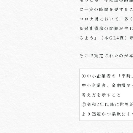
に一定の時間を要する
コロナ禍において、多
る過剰債務の問題が生
るよう」（本GL4頁）
そこで策定されたのが本
①中小企業者の「平時
中小企業者、金融機関
考え方を示すこと
②令和
2
年以降に世界
より迅速かつ柔軟に中