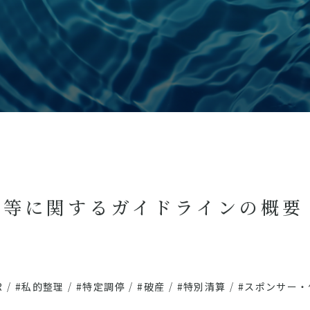
生等に関するガイドラインの概要
R
/
#私的整理
/
#特定調停
/
#破産
/
#特別清算
/
#スポンサー