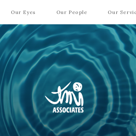
Our Eyes
Our People
Our Servi