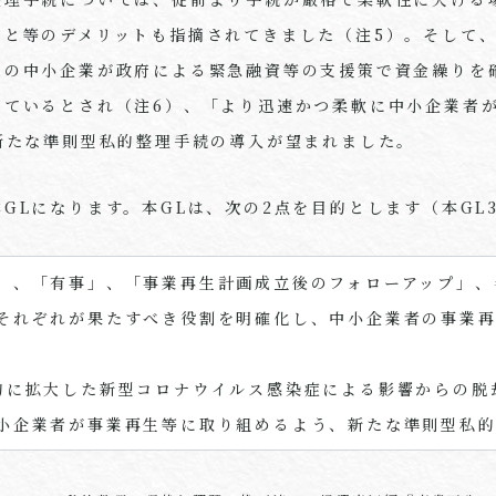
こと等のデメリットも指摘されてきました（注5）。そして
くの中小企業が政府による緊急融資等の支援策で資金繰りを
じているとされ（注6）、「より迅速かつ柔軟に中小企業者
新たな準則型私的整理手続の導入が望まれました。
GLになります。本GLは、次の2点を目的とします（本GL
」、「有事」、「事業再生計画成立後のフォローアップ」、
それぞれが果たすべき役割を明確化し、中小企業者の事業
的に拡大した新型コロナウイルス感染症による影響からの脱
小企業者が事業再生等に取り組めるよう、新たな準則型私