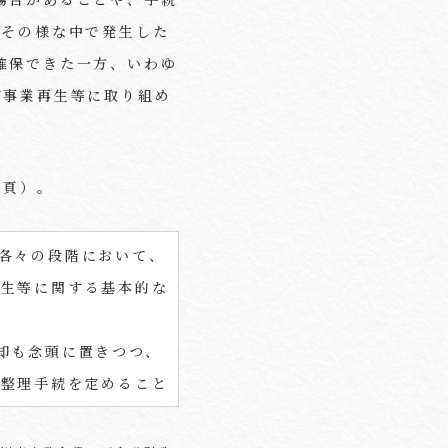
、その様な中で発生した
確保できた一方、いわゆ
が事業再生等に取り組め
3頁）。
各々の段階において、
再生等に関する基本的な
却も念頭に置きつつ、
的整理手続を定めること