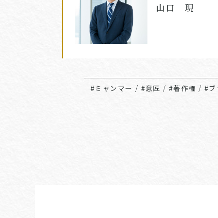
山口 現
#ミャンマー
/
#意匠
/
#著作権
/
#