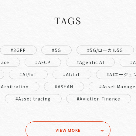
TAGS
#3GPP
#5G
#5G/ローカル5G
pace
#AFCP
#Agentic AI
#
#AI/IoT
#AI/loT
#AIエージェ
#Arbitration
#ASEAN
#Asset Manage
#Asset tracing
#Aviation Finance
VIEW MORE