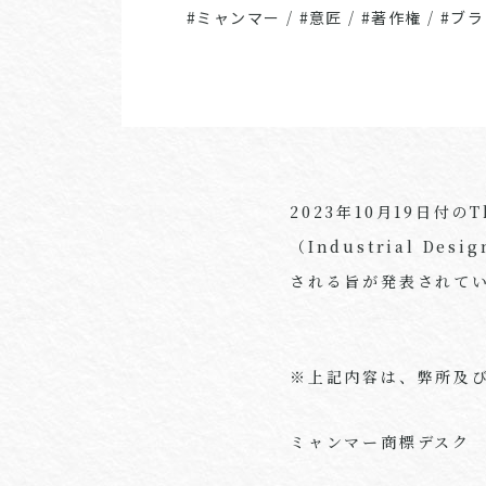
#ミャンマー
/
#意匠
/
#著作権
/
#ブ
2023年10月19日付のT
（Industrial De
される旨が発表されて
※上記内容は、弊所及
ミャンマー商標デスク