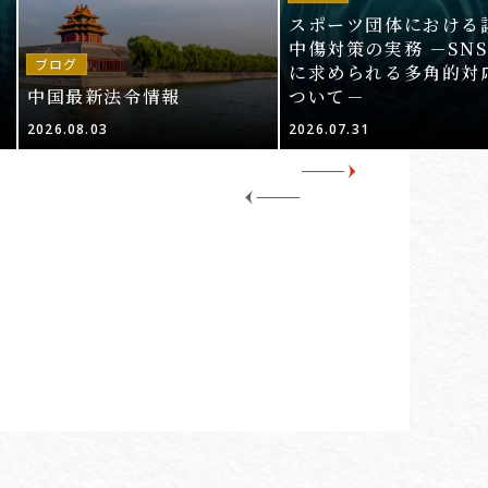
スポーツ団体における
中傷対策の実務 －SN
ブログ
施
に求められる多角的対
中国最新法令情報
ついて－
2026.08.03
2026.07.31