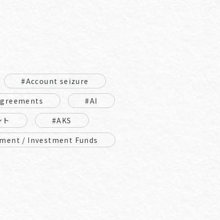
#Account seizure
Agreements
#AI
ント
#AKS
ment / Investment Funds