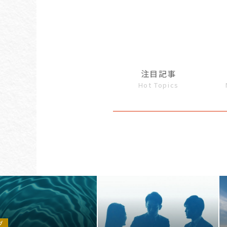
注目記事
Hot Topics
グ