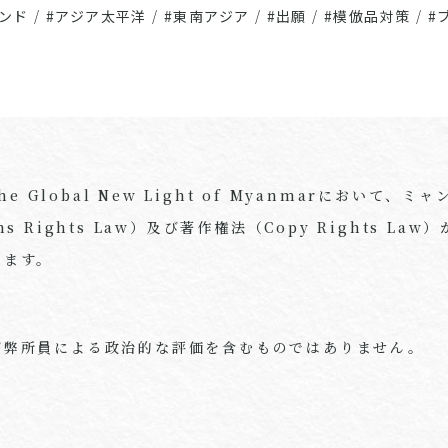
ランド
/
#アジア太平洋
/
#東南アジア
/
#出願
/
#模倣品対策
/
#
he Global New Light of Myanmarにおいて、
signs Rights Law）及び著作権法（Copy Rights L
います。
び弊所員による政治的な評価を含むものではありません。