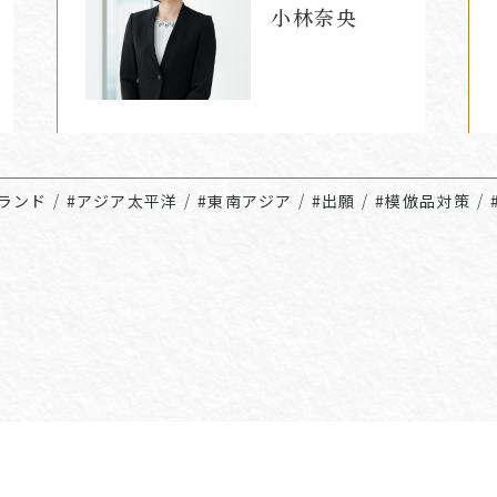
小林奈央
ブランド
/
#アジア太平洋
/
#東南アジア
/
#出願
/
#模倣品対策
/