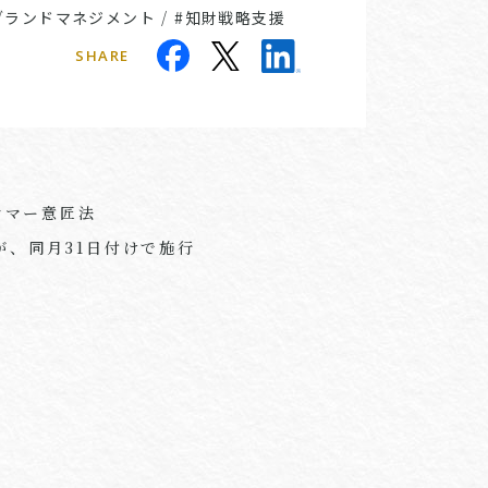
ブランドマネジメント
/
#知財戦略支援
SHARE
ミャンマー意匠法
aw）が、同月31日付けで施行