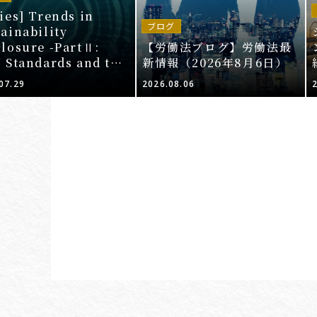
ies] Trends in
ブログ
ainability
closure -PartⅡ:
【労働法ブログ】労働法最
J Standards and the
新情報（2026年8月6日）
lications of
07.29
2026.08.06
datory Scope 3
closure for
panies