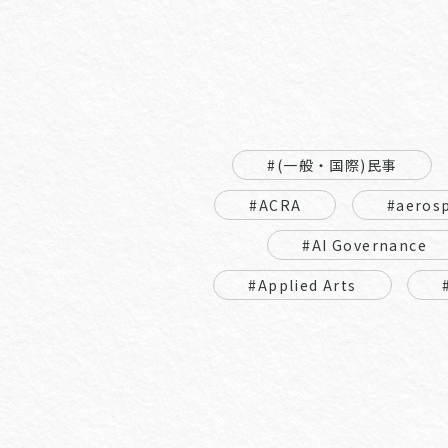
#(一般・国際)民事
#ACRA
#aeros
#AI Governance
#Applied Arts