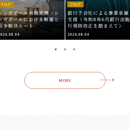
ブログ
ブログ
シンガポール労務実務：シ
銀行子会社による事業承継
ンガポールにおける解雇と
支援（令和8年6月銀行法
紛争解決ルート
行規則改正を踏まえて）
2026.08.04
2026.08.04
MORE