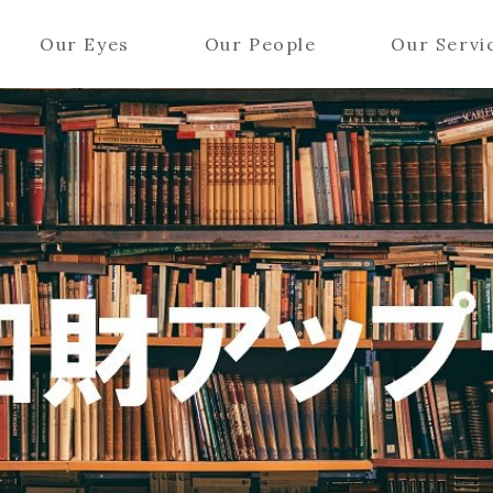
Our Eyes
Our People
Our Servi