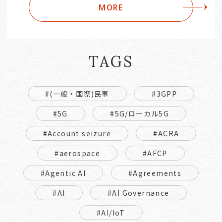
MORE
TAGS
#(一般・国際)民事
#3GPP
#5G
#5G/ローカル5G
#Account seizure
#ACRA
#aerospace
#AFCP
#Agentic AI
#Agreements
#AI
#AI Governance
#AI/IoT