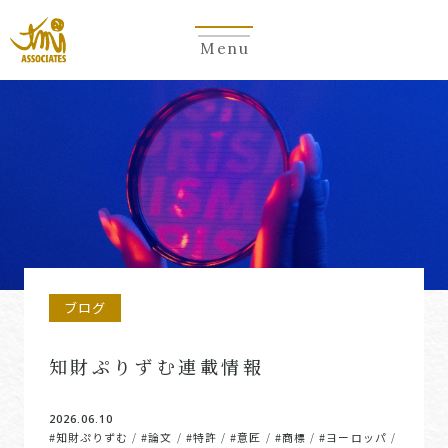
Menu
ブログ
知財ぷりずむ連載情報
2026.06.10
#知財ぷりずむ
#論文
#特許
#意匠
#商標
#ヨーロッパ
/
/
/
/
/
/