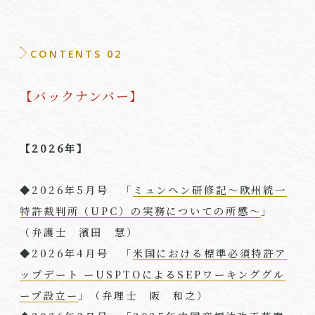
CONTENTS 02
【バックナンバー】
【2026年】
◆2026年5月号 「
ミュンヘン研修記〜欧州統一
特許裁判所（UPC）の実務についての所感〜
」
（弁護士 濱田 慧）
◆2026年4月号 「
米国における標準必須特許ア
ップデート ーUSPTOによるSEPワーキンググル
ープ設立ー
」（弁理⼠ 阪 和之）