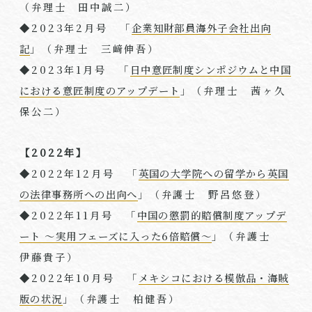
（弁理⼠ 田中誠二）
◆
2023
年
2
月号 「
企業知財部員海外子会社出向
記
」（弁理⼠ 三﨑伸吾）
◆
2023
年
1
月号 「
日中意匠制度シンポジウムと中国
における意匠制度のアップデート
」（弁理⼠ 茜ヶ久
保公二）
【2022年】
◆
2022
年
12
月号 「
英国の大学院への留学から英国
の法律事務所への出向へ
」（弁護士 野呂悠登）
◆
2022
年
11
月号 「
中国の懲罰的賠償制度アップデ
ート ～実用フェーズに入った6倍賠償～
」（弁護士
伊藤貴子）
◆
2022
年
10
月号 「
メキシコにおける模倣品・海賊
版の状況
」（弁護士 柏健吾）