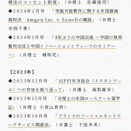
標法のコンセント制度
」（弁理士 佐藤俊司）
◆
2024
年
2
月号 「
実施可能要件に関する米国最高
裁判決 Amgen Inc. v. Sanofiの概説
」（弁理⼠
寺西千果）
◆
2024
年
1
月号 「
4年ぶりの中国出張 ～中国の無効
審判出廷と中国イノベーションシティーでのセミナー
～
」（弁理⼠ 韓明花）
【2023年】
◆
2023
年
12
月号 「
AIPPI年次総会（イスタンブー
ル）への参加を振り返って
」（弁護士 髙梨義幸）
◆
2023
年
11
月号 「
弁理士の米国ロースクール留学
記
」（弁理⼠ 小宮山真世）
◆
2023
年
10
月号 「
フランスのソーシャルネットワ
ークサービス関連法
」（弁護士 千田多美）