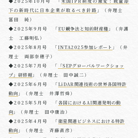
◆2025年10月号 「
米国IPR制度の激変：裁量却
下の新時代に日本企業が取るべき針路
」（弁理⼠
冨田 純）
◆2025年9月号 「
EU競争法と知的財産権
」（弁護
士 工藤明弘）
◆2025年8月号 「
INTA2025参加レポート
」（弁
理⼠ 両部奈穂子）
◆2025年7月号 「
「SEPグローバルワークショッ
プ」研修報
」（弁理⼠ 田中誠二）
◆2025年6月号 「
LiDAR関連技術の世界各国特許
動向
」（弁理⼠ 井澤哲舜）
◆2025年5月号 「
各国におけるAI関連発明の動
向
」（弁理⼠ 田中康治）
◆2025年4月号 「
衛星関連ビジネスにおける特許
動向
」（弁理⼠ 斉藤直彦）