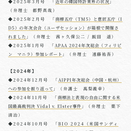
◆2025年3月号 「
近年の韓国特許業界の状況
」
（弁理⼠ 都野真哉）
◆2025年2月号 「
商標五庁（TM5）と意匠五庁（I
D5）の年次会合（ユーザセッション）が箱根で開催さ
れました
」（弁理⼠ 茜ヶ久保公二 / 飯田 遥）
◆2025年1月号 「
APAA 2024年次総会（フィリピ
ン マニラ）参加レポート
」（弁理⼠ 遠藤祐吾）
【2024年】
◆2024年12月号 「
AIPPI年次総会（中国・杭州）
への参加を振り返って
」（弁護士 髙梨義幸）
◆2024年11月号 「
商標法と表現の自由に関する米
国最高裁判決 Vidal v. Elster事件
」（弁理⼠ 栗下
清治）
◆2024
年10月号 「
BIO 2024（米国サンディ