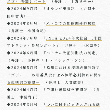
エゴ） 参加レポート
」（弁護士 上野さやか）
◆
2024
年9月号 「
オランダ出張記
」（弁理⼠
田中智典）
◆
2024
年8月号 「
米・英での知財関連経験談
」
（弁護士 小勝有紀）
◆
2024
年7月号 「
INTA 2024年次総会 （米国
アトランタ）参加レポート
」（弁理士 小林奈央）
◆
2024
年6月号 「
ベトナム改正知財法の制定
」
（弁護士 小林亮 / レ・ドゥック・ソン）
◆
2024
年5月号 「
欧州における標準必須特許ア
ップデート－欧州委員会による標準必須特許に関す
る規則案の概要－
」（弁理士 大貫敏史）
◆
2024
年4月号 「
子連れ米国留学研修記
」（弁
護士 津城尚子）
◆
2024
年
3
月号 「
ついに日本にも導入される商