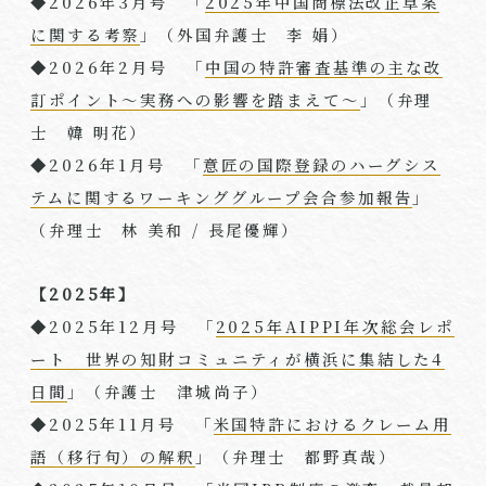
◆2026年3月号 「
2025年中国商標法改正草案
に関する考察
」（外国弁護士 李 娟）
◆2026年2月号 「
中国の特許審査基準の主な改
訂ポイント～実務への影響を踏まえて～
」（弁理
士 韓 明花）
◆2026年1月号 「
意匠の国際登録のハーグシス
テムに関するワーキンググループ会合参加報告
」
（弁理士 林 美和 / 長尾優輝）
【2025年】
◆2025年12月号 「
2025年AIPPI年次総会レポ
ート 世界の知財コミュニティが横浜に集結した4
日間
」（弁護士 津城尚子）
◆2025年11月号 「
米国特許におけるクレーム用
語（移行句）の解釈
」（弁理⼠ 都野真哉）