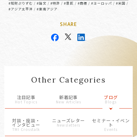
#知財ぷりずむ
#論文
#特許
#意匠
#商標
#ヨーロッパ
#米国
/
/
/
/
/
/
/
#アジア太平洋
#東南アジア
/
SHARE
Other Categories
注目記事
新着記事
ブログ
Hot Topics
New Articles
Blogs
対談・座談・
ニューズレター
セミナー・イベン
インタビュー
ト
Newsletters
TMI Crosstalk
Events