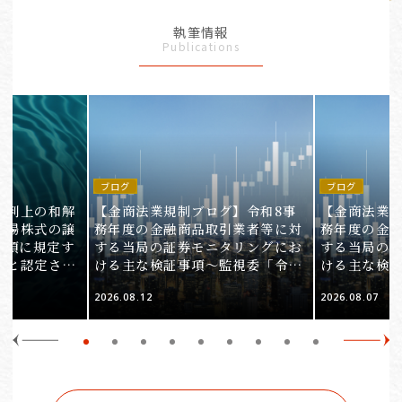
執筆情報
Publications
ブログ
ブログ
裁判上の和解
【金商法業規制ブログ】令和8事
【金商法業規
上場株式の譲
務年度の金融商品取引業者等に対
務年度の金
1項に規定す
する当局の証券モニタリングにお
する当局の
ると認定され
ける主な検証事項～監視委「令和
ける主な検
服審判所裁決
8事務年度 証券モニタリング基本
8事務年度 
2026.08.12
2026.08.07
裁(所)令7第
方針」の解説～（第2回）
方針」の解説