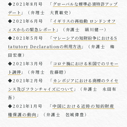
◆
2021
年
8
月号 「
グローバルな標準必須特許アップ
デート
」（弁理⼠ 大貫敏史）
◆
2021
年
6
月号 「
イギリスの再始動 ロンドンオフ
ィスからの緊急レポート
」（弁護士 絹川健一）
◆
2021
年
5
月号 「
マレーシアの知財紛争におけるS
tatutory Declarationの利用方法
」（弁護士 梅
田宏康）
◆
2021
年
3
月号 「
コロナ禍における米国でのリモー
ト調停
」（弁理⼠ 佐藤睦）
◆
2021
年
2
月号 「
カンボジアにおける商標のライセ
ンス及びフランチャイズについて
」（弁護士 永田有
吾）
◆2021年
1
月号 「
中国における近時の知的財産
権保護の動向
」（弁護士 包城偉豊）