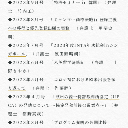
◆
2023
年
9
月号 「
特許セミナー in 韓国
」（弁理
⼠ 竹内工）
◆
2023
年
8
月号 「
ミャンマー商標法施行 登録主義
への移行と優先登録出願の実務
」（弁護士 甲斐史
朗）
◆
2023
年
7
月号 「
2023年度INTA年次総会inシン
ガポール
」（弁護士 波田野晴朗）
◆
2023
年
6
月号 「
米英留学研修記
」（弁護士 上
野さやか）
◆
2023
年
5
月号 「
コロナ禍における欧米出張を振
り返って
」（弁理士 佐藤睦）
◆
2023
年４月号 「
欧州の統一特許裁判所協定（UP
CA）の発効について ～協定発効前後の留意点～
」（弁
理⼠ 都野真哉）
◆
2023
年
3
月号 「
プログラム発明の各国比較
」