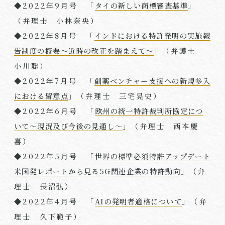
◆
2022
年
9
月号 「
タイの新しい商標審査基準
」
（弁理⼠ 小林奈央）
◆
2022
年
8
月号 「
インドにおける特許発明の実施報
告制度の概要～近時の改正を踏まえて～
」（弁護士
小川聡）
◆
2022
年
7
月号 「
創薬ベンチャー支援への新規参入
における留意点
」（弁理⼠ 三宅晃史）
◆
2022
年
6
月号 「
欧州の統一特許裁判所協定につ
いて～現況及び今後の見通し～
」（弁理⼠ 西本慶
喜）
◆
2022
年
5
月号 「
世界の標準必須特許アップデート
米国発レポートから見る5G関連企業の特許動向
」（弁
理⼠ 長沼弘）
◆
2022
年
4
月号 「
AIの発明者適格について
」（弁
理⼠ 久下範子）