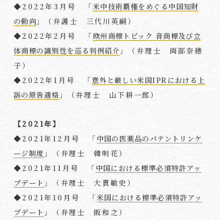
◆
2022
年
3
月号 「
米中技術覇権をめぐる中国知財
の動向
」（弁護士 三代川英嗣）
◆
2022
年
2
月号 「
欧州商標トピック 音商標及び立
体商標の識別性を巡る判例紹介
」（弁理⼠ 両部奈穂
子）
◆
2022
年
1
月号 「
意外と厳しい米国IPRにおける上
訴の原告適格
」（弁理⼠ 山下耕一郎）
【2021年】
◆
2021
年
12
月号 「
中国の医薬品のパテントリンケ
ージ制度
」（弁理⼠ 韓明花）
◆
2021
年
11
月号 「
中国における標準必須特許アッ
プデート
」（弁理⼠ 大貫敏史）
◆
2021
年
10
月号 「
米国における標準必須特許アッ
プデート
」（弁理⼠ 阪和之）