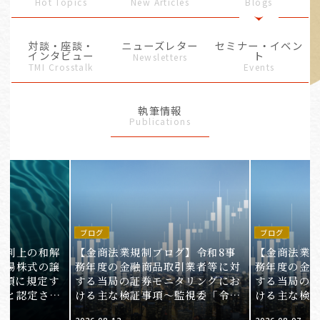
Hot Topics
New Articles
Blogs
対談・座談・
ニューズレター
セミナー・イベン
インタビュー
ト
Newsletters
TMI Crosstalk
Events
執筆情報
Publications
ブログ
ブログ
裁判上の和解
【金商法業規制ブログ】令和8事
【金商法業規
上場株式の譲
務年度の金融商品取引業者等に対
務年度の金
1項に規定す
する当局の証券モニタリングにお
する当局の
ると認定され
ける主な検証事項～監視委「令和
ける主な検
服審判所裁決
8事務年度 証券モニタリング基本
8事務年度 