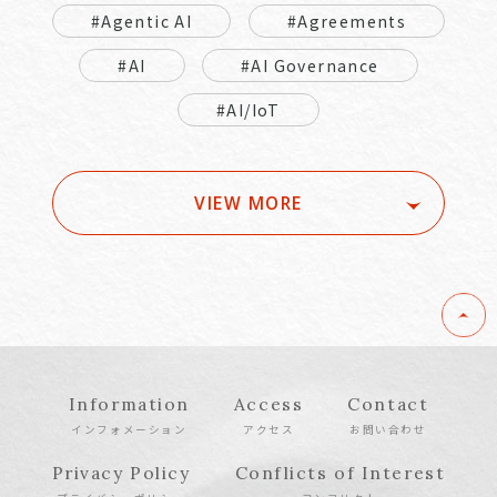
#Agentic AI
#Agreements
#AI
#AI Governance
#AI/IoT
VIEW MORE
Information
Access
Contact
インフォメーション
アクセス
お問い合わせ
Privacy Policy
Conflicts of Interest