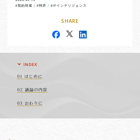
#知的財産
#特許
#IPインテリジェンス
/
/
SHARE
INDEX
はじめに
議論の内容
おわりに