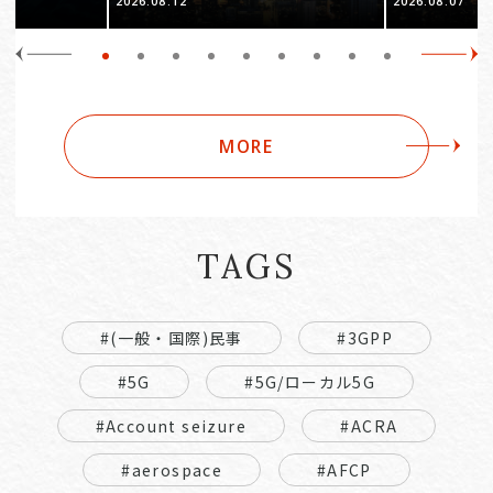
2026.08.12
2026.08.07
裁(所)令7第
方針」の解説～（第2回）
方針」の解説
MORE
TAGS
#(一般・国際)民事
#3GPP
#5G
#5G/ローカル5G
#Account seizure
#ACRA
#aerospace
#AFCP