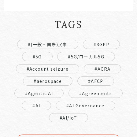
TAGS
#(一般・国際)民事
#3GPP
#5G
#5G/ローカル5G
#Account seizure
#ACRA
#aerospace
#AFCP
#Agentic AI
#Agreements
#AI
#AI Governance
#AI/IoT