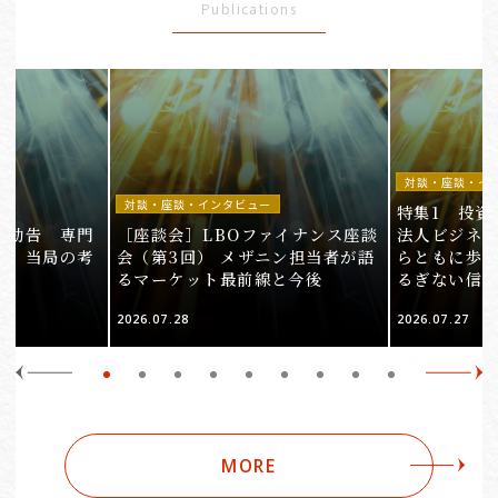
Publications
対談・座談・イ
対談・座談・インタビュー
特集1 投資
止勧告 専門
［座談会］LBOファイナンス座談
法人ビジネ
明、当局の考
会（第3回） メザニン担当者が語
らともに歩ん
るマーケット最前線と今後
るぎない信
2026.07.28
2026.07.27
MORE