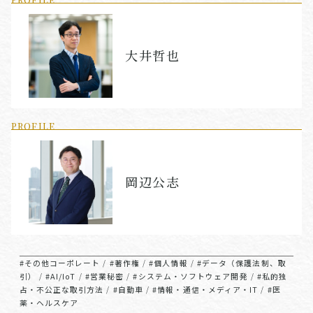
大井哲也
PROFILE
岡辺公志
#その他コーポレート
#著作権
#個人情報
#データ（保護法制、取
/
/
/
引）
#AI/IoT
#営業秘密
#システム・ソフトウェア開発
#私的独
/
/
/
/
占・不公正な取引方法
#自動車
#情報・通信・メディア・IT
#医
/
/
/
薬・ヘルスケア