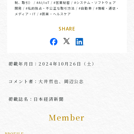
制、取引）
#AI/IoT
#営業秘密
#システム・ソフトウェア
/
/
/
開発
#私的独占・不公正な取引方法
#自動車
#情報・通信・
/
/
/
メディア・IT
#医薬・ヘルスケア
/
SHARE
掲載年月日：2024年
10
月
26
日（土）
コメント者：大井哲也、岡辺公志
掲載誌名：日本経済新聞
Member
PROFILE