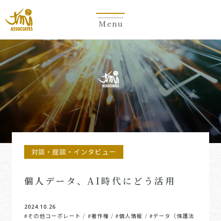
Menu
対談・座談・インタビュー
個人データ、AI時代にどう活用
2024.10.26
#その他コーポレート
#著作権
#個人情報
#データ（保護法
/
/
/