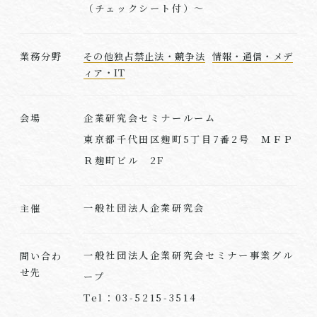
（チェックシート付）～
業務分野
その他独占禁止法・競争法
情報・通信・メデ
ィア・IT
企業研究会セミナールーム
会場
東京都千代田区麹町5丁目7番2号 ＭＦＰ
Ｒ麹町ビル 2F
一般社団法人企業研究会
主催
一般社団法人企業研究会セミナー事業グル
問い合わ
せ先
ープ
Tel：03-5215-3514