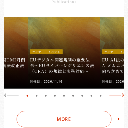
Publications
セミナー・イベント
セミナー・イベ
9回TMI月例
EUデジタル関連規制の重要法
EU AI法
保護法改正法
令〜EUサイバーレジリエンス法
AIオムニバ
（CRA）の規律と実務対応〜
向も含めて
開催日：2026.11.16
開催日：2026.10
MORE