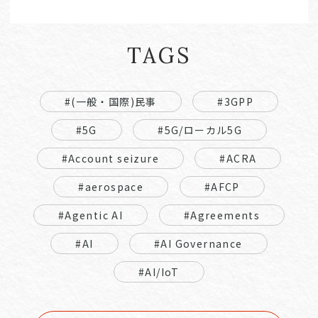
TAGS
#(一般・国際)民事
#3GPP
#5G
#5G/ローカル5G
#Account seizure
#ACRA
#aerospace
#AFCP
#Agentic AI
#Agreements
#AI
#AI Governance
#AI/IoT