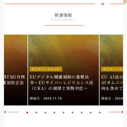
執筆情報
Publications
セミナー・イベント
セミナー・イベ
9回TMI月例
EUデジタル関連規制の重要法
EU AI法
保護法改正法
令〜EUサイバーレジリエンス法
AIオムニバ
（CRA）の規律と実務対応〜
向も含めて
開催日：2026.11.16
開催日：2026.10