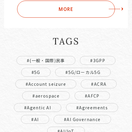
MORE
TAGS
#(一般・国際)民事
#3GPP
#5G
#5G/ローカル5G
#Account seizure
#ACRA
#aerospace
#AFCP
#Agentic AI
#Agreements
#AI
#AI Governance
#AI/IoT