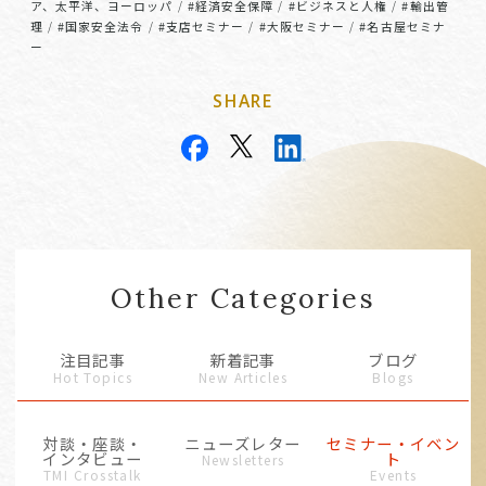
ア、太平洋、ヨーロッパ
#経済安全保障
#ビジネスと人権
#輸出管
/
/
/
理
#国家安全法令
#支店セミナー
#大阪セミナー
#名古屋セミナ
/
/
/
/
ー
SHARE
Other Categories
注目記事
新着記事
ブログ
Hot Topics
New Articles
Blogs
対談・座談・
ニューズレター
セミナー・イベン
インタビュー
ト
Newsletters
TMI Crosstalk
Events