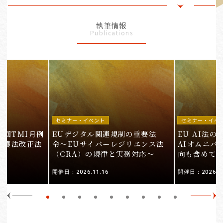
執筆情報
Publications
セミナー・イベント
セミナー・イベ
9回TMI月例
EUデジタル関連規制の重要法
EU AI法
保護法改正法
令〜EUサイバーレジリエンス法
AIオムニバ
（CRA）の規律と実務対応〜
向も含めて
開催日：2026.11.16
開催日：2026.10