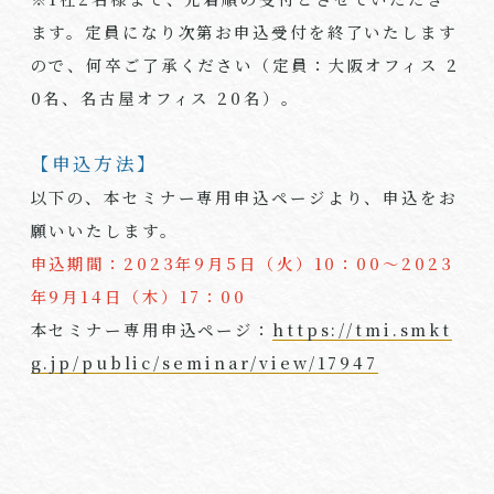
ます。定員になり次第お申込受付を終了いたします
ので、何卒ご了承ください（定員：大阪オフィス
2
0
名、名古屋オフィス
20
名）。
【申込方法】
以下の、本セミナー専用申込ページより、申込をお
願いいたします。
申込期間：2023年
9
月
5
日（火）
10
：
00
～
2023
年
9
月
14
日（木）
17
：
00
本セミナー専用申込ページ：
https://tmi.smkt
g.jp/public/seminar/view/17947