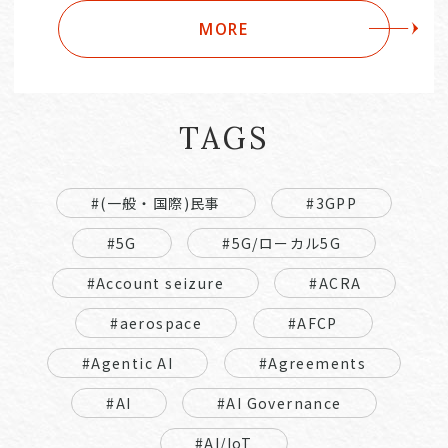
MORE
TAGS
#(一般・国際)民事
#3GPP
#5G
#5G/ローカル5G
#Account seizure
#ACRA
#aerospace
#AFCP
#Agentic AI
#Agreements
#AI
#AI Governance
#AI/IoT