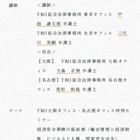
＜講師＞
講師
TMI総合法律事務所 東京オフィス
戸
田 謙太郎
弁護士
TMI総合法律事務所 北京オフィス
三代
川 英嗣
弁護士
＜司会＞
【大阪】 TMI総合法律事務所 大阪オフ
ィス
大島 正照
弁護士
【名古屋】TMI総合法律事務所 名古屋オ
フィス
尾形 和哉
弁護士
TMI大阪オフィス・名古屋オフィス特別セ
テーマ
ミナー
経済安全保障の最前線（輸出管理と経済制
裁、ビジネスと人権、国家安全法令）