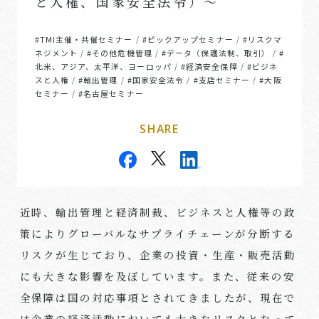
と人権、国家安全法令）～
#TMI主催・共催セミナー
#ピックアップセミナー
#リスクマ
/
/
ネジメント
#その他危機管理
#データ（保護法制、取引）
#
/
/
/
北米、アジア、太平洋、ヨーロッパ
#経済安全保障
#ビジネ
/
/
スと人権
#輸出管理
#国家安全法令
#支店セミナー
#大阪
/
/
/
/
セミナー
#名古屋セミナー
/
SHARE
近時、輸出管理と経済制裁、ビジネスと人権等の政
策によりグローバルなサプライチェーンが分断する
リスクが生じており、企業の投資・生産・販売活動
にも大きな影響を及ぼしています。また、従来の安
全保障は国の対応事項とされてきましたが、現在で
は企業の経済活動においても大きなリスクとなって