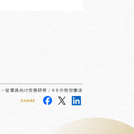
員・従業員向け労務研修
/
#その他労働法
SHARE