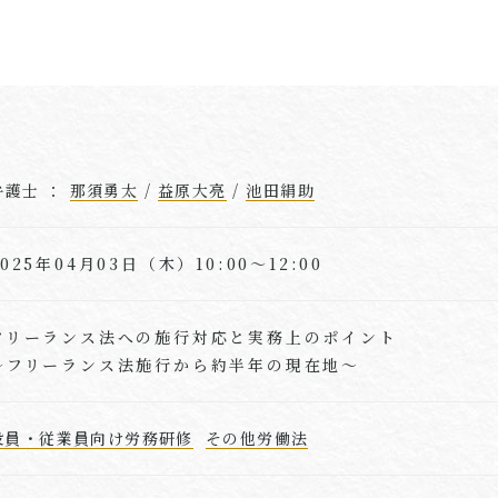
弁護士 ：
那須勇太
/
益原大亮
/
池田絹助
2025年04月03日（木）10:00～12:00
フリーランス法への施行対応と実務上のポイント
〜フリーランス法施行から約半年の現在地〜
役員・従業員向け労務研修
その他労働法