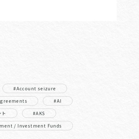
#Account seizure
Agreements
#AI
ント
#AKS
ment / Investment Funds