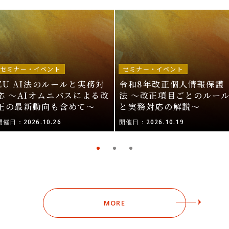
セミナー・イベント
セミナー・イベント
EU AI法のルールと実務対
令和8年改正個人情報保護
応 〜AIオムニバスによる改
法 〜改正項目ごとのルー
正の最新動向も含めて〜
と実務対応の解説〜
開催日：2026.10.26
開催日：2026.10.19
MORE