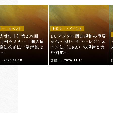
ナー・イベント
セミナー・イベント
込受付中】第209回
EUデジタル関連規制の重要
I月例セミナー「個人情
法令〜EUサイバーレジリエ
護法改正法一挙解説セ
ンス法（CRA）の規律と実
ー」
務対応〜
2026.08.28
開催日：2026.11.16