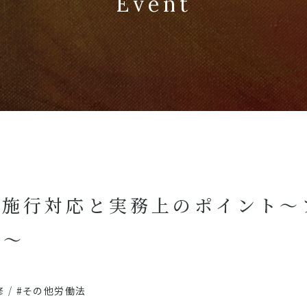
Event
の施行対応と実務上のポイント〜
地〜
修
/
#その他労働法