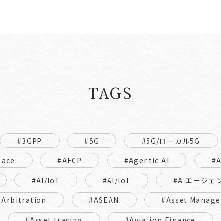
TAGS
#3GPP
#5G
#5G/ローカル5G
pace
#AFCP
#Agentic AI
#
#AI/IoT
#AI/loT
#AIエージェ
#Arbitration
#ASEAN
#Asset Manage
#Asset tracing
#Aviation Finance