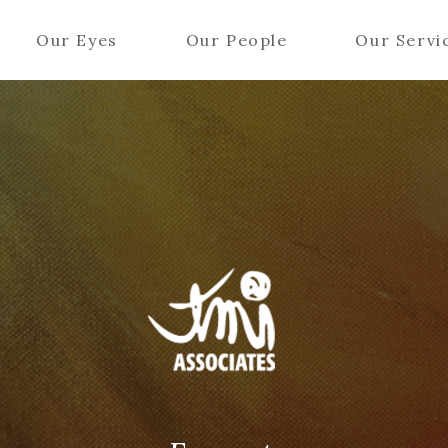
Our Eyes
Our People
Our Servi