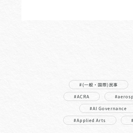
#(一般・国際)民事
#ACRA
#aeros
#AI Governance
#Applied Arts