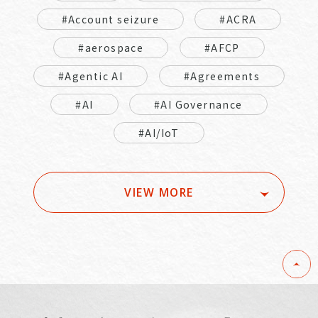
#Account seizure
#ACRA
#aerospace
#AFCP
#Agentic AI
#Agreements
#AI
#AI Governance
#AI/IoT
VIEW MORE