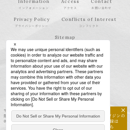
Information
Access
Contact
インフォメーション
アクセス
お問い合わせ
Privacy Policy
Conflicts of Interest
プライバシーポリシー
コンフリクト
Sitemap
サイトマップ
×
〒106-6123 東京都港区六本木6-10-1 六本木ヒルズ森タワー23
メールマガジンの
階
配信登録は
03-6438-5511（代表） / 03-6438-5611（特許・商標）
こちら