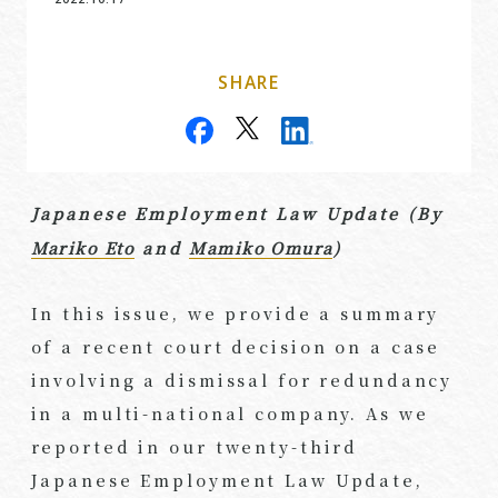
SHARE
Japanese Employment Law Update (By
Mariko Eto
and
Mamiko Omura
)
In this issue, we provide a summary
of a recent court decision on a case
involving a dismissal for redundancy
in a multi-national company. As we
reported in our twenty-third
Japanese Employment Law Update,