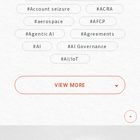
#Account seizure
#ACRA
#aerospace
#AFCP
#Agentic AI
#Agreements
#AI
#AI Governance
#AI/IoT
VIEW MORE