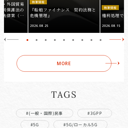
執筆情報
法・外国貿易
執筆情報
権利保護法の
『船舶ファイナンス 契約法務と
る法律案（そ
危機管理』
権利処理でロケ
2026.08.25
2026.08.15
MORE
TAGS
#(一般・国際)民事
#3GPP
#5G
#5G/ローカル5G