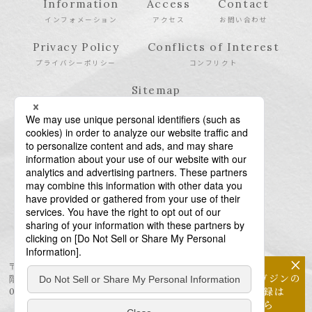
Information
Access
Contact
インフォメーション
アクセス
お問い合わせ
Privacy Policy
Conflicts of Interest
プライバシーポリシー
コンフリクト
Sitemap
サイトマップ
×
〒106-6123 東京都港区六本木6-10-1 六本木ヒルズ森タワー23
メールマガジンの
階
配信登録は
03-6438-5511（代表） / 03-6438-5611（特許・商標）
こちら