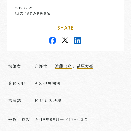
2019.07.21
#論文
#その他労働法
/
SHARE
執筆者
弁護士 ：
近藤圭介
/
益原大亮
業務分野
その他労働法
ビジネス法務
掲載誌
号数／頁数
2019年09月号／17～23頁