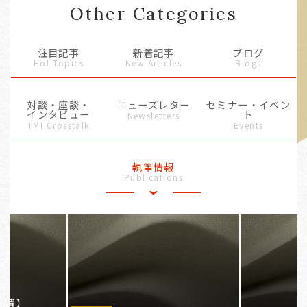
Other Categories
注目記事
新着記事
ブログ
Hot Topics
New Articles
Blogs
対談・座談・
ニューズレター
セミナー・イベン
インタビュー
ト
Newsletters
TMI Crosstalk
Events
執筆情報
Publications
事情】