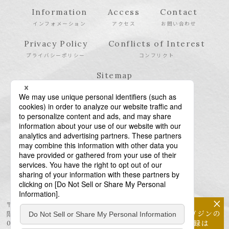
Information
Access
Contact
インフォメーション
アクセス
お問い合わせ
Privacy Policy
Conflicts of Interest
プライバシーポリシー
コンフリクト
Sitemap
サイトマップ
×
〒106-6123 東京都港区六本木6-10-1 六本木ヒルズ森タワー23
メールマガジンの
階
配信登録は
03-6438-5511（代表） / 03-6438-5611（特許・商標）