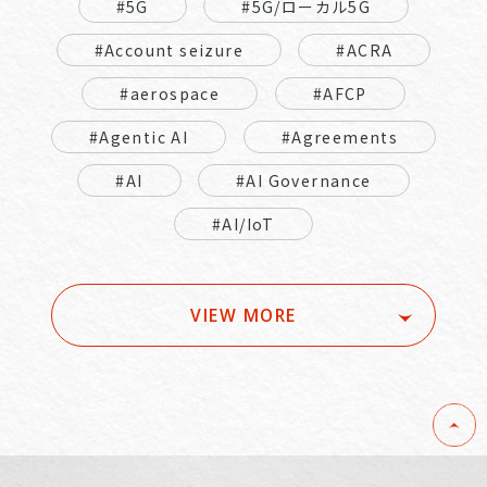
#5G
#5G/ローカル5G
#Account seizure
#ACRA
#aerospace
#AFCP
#Agentic AI
#Agreements
#AI
#AI Governance
#AI/IoT
VIEW MORE