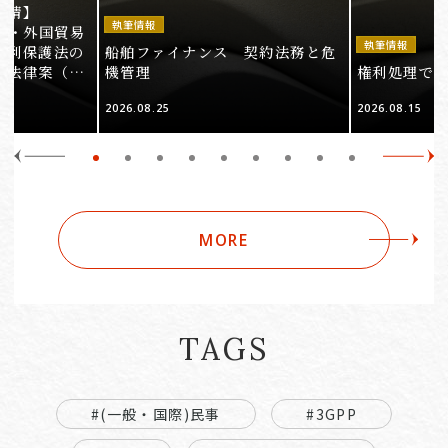
事情】
執筆情報
法・外国貿易
執筆情報
権利保護法の
船舶ファイナンス 契約法務と危
る法律案（そ
機管理
権利処理でロケ
2026.08.25
2026.08.15
MORE
TAGS
#(一般・国際)民事
#3GPP