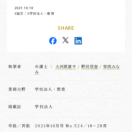
2021.10.10
#論文
#学校法人・教育
/
SHARE
執筆者
弁護士 ：
大河原遼平
/
野呂悠登
/
安西みな
み
業務分野
学校法人・教育
学校法人
掲載誌
号数／頁数
2021年10月号 No.524／18～28頁