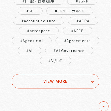
#(一般・国際)民事
#3GPP
#5G
#5G/ローカル5G
#Account seizure
#ACRA
#aerospace
#AFCP
#Agentic AI
#Agreements
#AI
#AI Governance
#AI/IoT
VIEW MORE