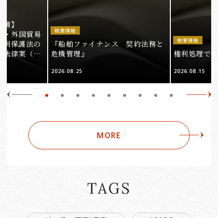
事情】
執筆情報
法・外国貿易
執筆情報
権利保護法の
『船舶ファイナンス 契約法務と
る法律案（そ
危機管理』
権利処理でロケ
2026.08.25
2026.08.15
MORE
TAGS