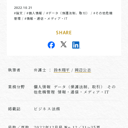
2022.10.21
#論文
#個人情報
#データ（保護法制、取引）
#その他危機
/
/
/
管理
#情報・通信・メディア・IT
/
SHARE
執筆者
弁護士 ：
鈴木翔平
/
岡辺公志
業務分野
個人情報 データ（保護法制、取引） その
他危機管理 情報・通信・メディア・IT
ビジネス法務
掲載誌
号数／頁数
2022年12月号 No.12／31～35頁