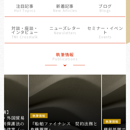
注目記事
新着記事
ブログ
Hot Topics
New Articles
Blogs
対談・座談・
ニューズレター
セミナー・イベン
インタビュー
ト
Newsletters
TMI Crosstalk
Events
執筆情報
Publications
事情】
執筆情報
法・外国貿易
執筆情報
権利保護法の
『船舶ファイナンス 契約法務と
る法律案（そ
危機管理』
権利処理でロケ