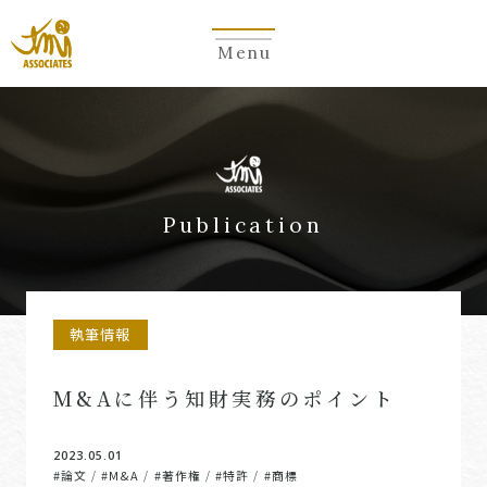
Menu
Publication
執筆情報
M&Aに伴う知財実務のポイント
2023.05.01
#論文
#M&A
#著作権
#特許
#商標
/
/
/
/