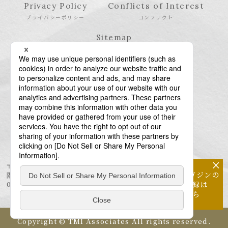
Privacy Policy
Conflicts of Interest
プライバシーポリシー
コンフリクト
Sitemap
サイトマップ
×
〒106-6123 東京都港区六本木6-10-1 六本木ヒルズ森タワー23
メールマガジンの
階
配信登録は
03-6438-5511（代表） / 03-6438-5611（特許・商標）
こちら
Copyright © TMI Associates All rights reserved.