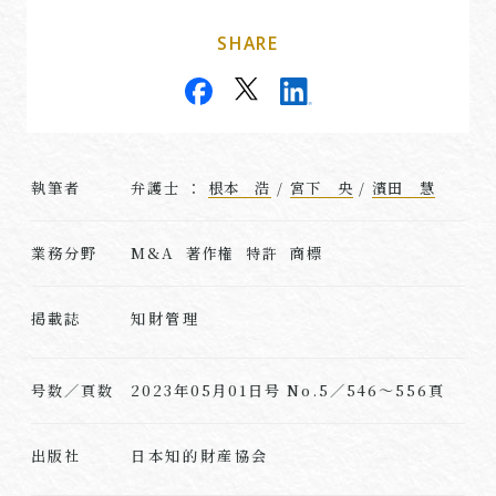
SHARE
執筆者
弁護士 ：
根本 浩
/
宮下 央
/
濱田 慧
業務分野
M&A 著作権 特許 商標
知財管理
掲載誌
号数／頁数
2023年05月01日号 No.5／546～556頁
日本知的財産協会
出版社