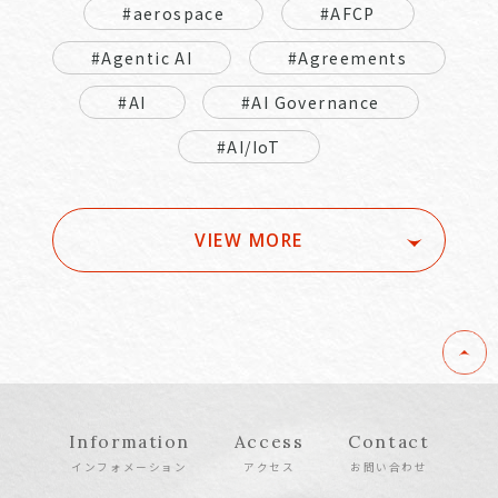
#aerospace
#AFCP
#Agentic AI
#Agreements
#AI
#AI Governance
#AI/IoT
VIEW MORE
Information
Access
Contact
インフォメーション
アクセス
お問い合わせ