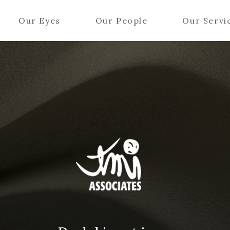
Our Eyes
Our People
Our Servi