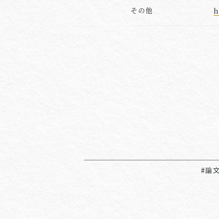
その他
h
#論