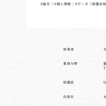
#論文
/
#個人情報
/
#データ（保護法
執筆者
業務分野
掲載誌
U
出版社