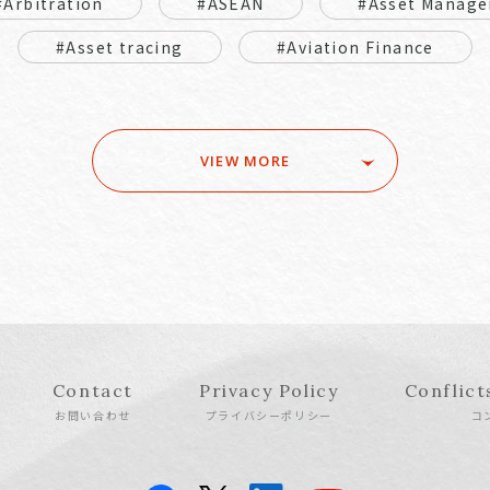
#Arbitration
#ASEAN
#Asset Manage
#Asset tracing
#Aviation Finance
VIEW MORE
Contact
Privacy Policy
Conflict
お問い合わせ
プライバシーポリシー
コ