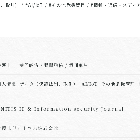
制、取引）
/
#AI/IoT
/
#その他危機管理
/
#情報・通信・メディア
弁護士 ：
寺門峻佑
/
野間啓佑
/
滝川航生
個人情報 データ（保護法制、取引） AI/IoT その他危機管理
T
NITIS IT & Information security Journal
弁護士ドットコム株式会社