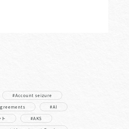
#Account seizure
Agreements
#AI
ント
#AKS