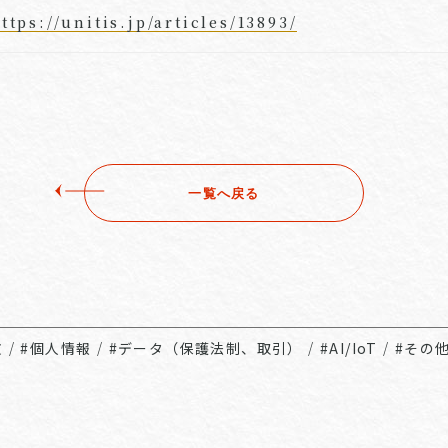
ttps://unitis.jp/articles/13893/
一覧へ戻る
文
/
#個人情報
/
#データ（保護法制、取引）
/
#AI/IoT
/
#その