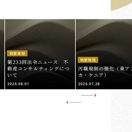
執筆情報
執筆情報
第233回法令ニュース 不
動産コンサルティングにつ
汚職規制の強化（東ア
いて
カ・ケニア）
2026.08.01
2026.07.28