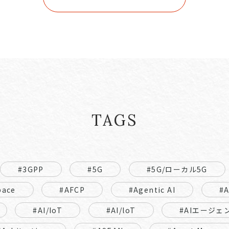
TAGS
#3GPP
#5G
#5G/ローカル5G
pace
#AFCP
#Agentic AI
#
#AI/IoT
#AI/loT
#AIエージェ