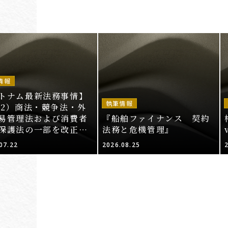
情報
トナム最新法務事情】
執筆情報
52）商法・競争法・外
易管理法および消費者
『船舶ファイナンス 契約
保護法の一部を改正・
法務と危機管理』
する法律案（その2）
07.22
2026.08.25