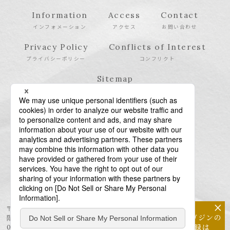
Information
Access
Contact
インフォメーション
アクセス
お問い合わせ
Privacy Policy
Conflicts of Interest
プライバシーポリシー
コンフリクト
Sitemap
サイトマップ
×
〒106-6123 東京都港区六本木6-10-1 六本木ヒルズ森タワー23
メールマガジンの
階
配信登録は
03-6438-5511（代表） / 03-6438-5611（特許・商標）