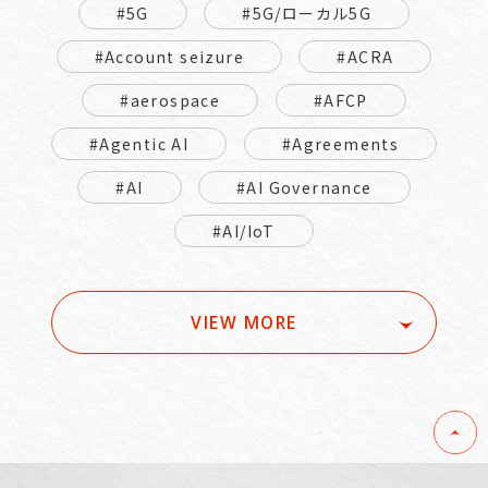
#5G
#5G/ローカル5G
#Account seizure
#ACRA
#aerospace
#AFCP
#Agentic AI
#Agreements
#AI
#AI Governance
#AI/IoT
VIEW MORE