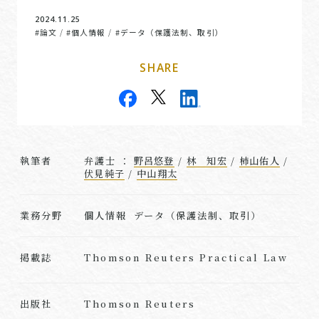
2024.11.25
#論文
#個人情報
#データ（保護法制、取引）
/
/
SHARE
執筆者
弁護士 ：
野呂悠登
/
林 知宏
/
柿山佑人
/
伏見純子
/
中山翔太
業務分野
個人情報 データ（保護法制、取引）
Thomson Reuters Practical Law
掲載誌
Thomson Reuters
出版社