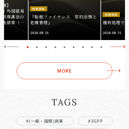
事情】
執筆情報
法・外国貿易
執筆情報
権利保護法の
『船舶ファイナンス 契約法務と
る法律案（そ
危機管理』
権利処理でロケ
2026.08.25
2026.08.15
MORE
TAGS
#(一般・国際)民事
#3GPP