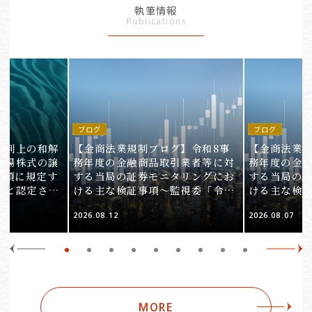
執筆情報
Publications
ブログ
ブログ
裁判上の和解
【金商法業規制ブログ】令和8事
【金商法業規
上場株式の譲
務年度の金融商品取引業者等に対
務年度の金
1項に規定す
する当局の証券モニタリングにお
する当局の
ると認定され
ける主な検証事項～監視委「令和
ける主な検
服審判所裁決
8事務年度 証券モニタリング基本
8事務年度 
2026.08.12
2026.08.07
裁(所)令7第
方針」の解説～（第2回）
方針」の解説
MORE