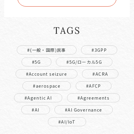
TAGS
#(一般・国際)民事
#3GPP
#5G
#5G/ローカル5G
#Account seizure
#ACRA
#aerospace
#AFCP
#Agentic AI
#Agreements
#AI
#AI Governance
#AI/IoT