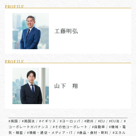
PROFILE
工藤明弘
PROFILE
山下 翔
#英国
#英国法
#イギリス
#ヨーロッパ
#欧州
#EU
#EU法
#
/
/
/
/
/
/
/
コーポレートガバナンス
#その他コーポレート
#自動車
#機械・電
/
/
/
気・精密
#情報・通信・メディア・IT
#食品・食材・飲料
#エネル
/
/
/