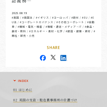
認義務―
2025.08.19
#英国
#英国法
#イギリス
#ヨーロッパ
#欧州
#EU
#E
/
/
/
/
/
/
U法
#コーポレートガバナンス
#その他コーポレート
#自動
/
/
/
車
#機械・電気・精密
#情報・通信・メディア・IT
#食品・
/
/
/
食材・飲料
#エネルギー・素材・化学
#建設・建築・資材
#
/
/
/
商社・卸売・小売
SHARE
INDEX
はじめに
英国の支店・駐在員事務所の位置づけ