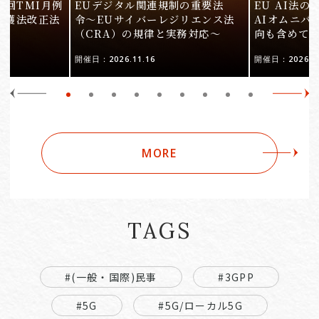
9回TMI月例
EUデジタル関連規制の重要法
EU AI法
保護法改正法
令〜EUサイバーレジリエンス法
AIオムニバ
（CRA）の規律と実務対応〜
向も含めて
開催日：2026.11.16
開催日：2026.10
MORE
TAGS
#(一般・国際)民事
#3GPP
#5G
#5G/ローカル5G