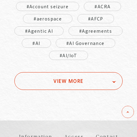
#Account seizure
#ACRA
#aerospace
#AFCP
#Agentic AI
#Agreements
#AI
#AI Governance
#AI/IoT
VIEW MORE
Information
Access
Contact