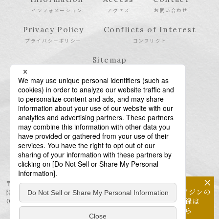
インフォメーション
アクセス
お問い合わせ
Privacy Policy
Conflicts of Interest
プライバシーポリシー
コンフリクト
Sitemap
サイトマップ
×
〒106-6123 東京都港区六本木6-10-1 六本木ヒルズ森タワー23
メールマガジンの
階
配信登録は
03-6438-5511（代表） / 03-6438-5611（特許・商標）
こちら