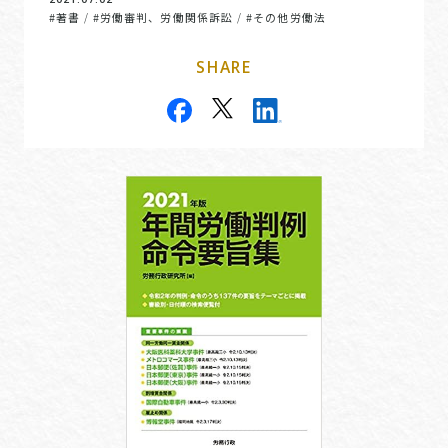
#著書
#労働審判、労働関係訴訟
#その他労働法
/
/
SHARE