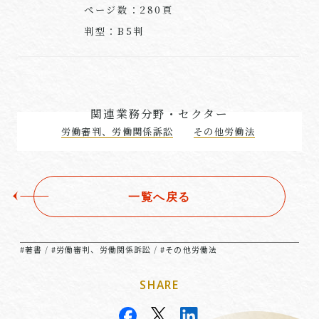
ページ数：280頁
判型：B5判
関連業務分野・セクター
労働審判、労働関係訴訟
その他労働法
一覧へ戻る
#著書
#労働審判、労働関係訴訟
#その他労働法
/
/
SHARE