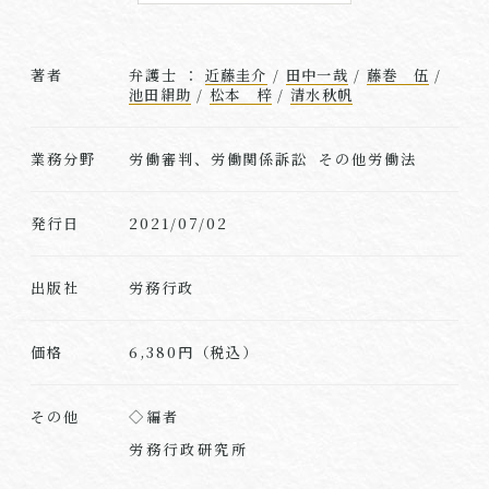
著者
弁護士 ：
近藤圭介
/
田中一哉
/
藤巻 伍
/
池田絹助
/
松本 梓
/
清水秋帆
業務分野
労働審判、労働関係訴訟 その他労働法
発行日
2021/07/02
出版社
労務行政
価格
6,380円（税込）
◇編者
その他
労務行政研究所