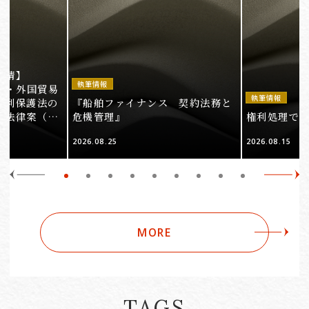
事情】
執筆情報
法・外国貿易
執筆情報
権利保護法の
『船舶ファイナンス 契約法務と
る法律案（そ
危機管理』
権利処理でロケ
2026.08.25
2026.08.15
MORE
TAGS