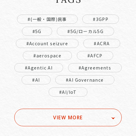
#(一般・国際)民事
#3GPP
#5G
#5G/ローカル5G
#Account seizure
#ACRA
#aerospace
#AFCP
#Agentic AI
#Agreements
#AI
#AI Governance
#AI/IoT
VIEW MORE