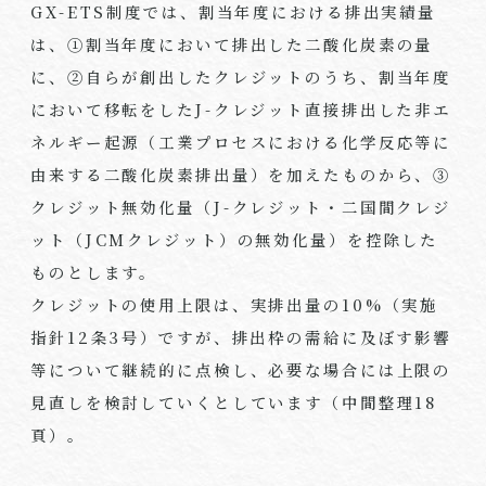
GX-ETS制度では、割当年度における排出実績量
は、①割当年度において排出した二酸化炭素の量
に、②自らが創出したクレジットのうち、割当年度
において移転をしたJ-クレジット直接排出した非エ
ネルギー起源（工業プロセスにおける化学反応等に
由来する二酸化炭素排出量）を加えたものから、③
クレジット無効化量（J-クレジット・二国間クレジ
ット（JCMクレジット）の無効化量）を控除した
ものとします。
クレジットの使用上限は、実排出量の10%（実施
指針12条3号）ですが、排出枠の需給に及ぼす影響
等について継続的に点検し、必要な場合には上限の
見直しを検討していくとしています（中間整理18
頁）。