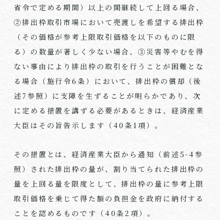
省令で定める期間）以上の間継続して上回る場合、
②排出枠取引市場において売渡しを希望する排出枠
（その価格が参考上限取引価格を以下のものに限
る）の数量が著しく少ない場合、③災害等やむを得
ない事由により排出枠の取引を行うことが困難とな
る場合（施行令6条）において、排出枠の償却（後
述7参照）に支障を生ずることが明らかであり、次
に定める措置を講ずる必要があるときは、経済産業
大臣はその旨告示します（40条1項）。
その措置とは、経済産業大臣から通知（前述5-4参
照）された排出枠の量が、割り当てられた排出枠の
量を上回る量を限度として、排出枠の量に参考上限
取引価格を乗じて得た額の負担金を政府に納付する
ことを認めるものです（40条2項）。