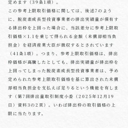
定めます（39条1項）。
この参考上限取引価格に関しては、後述7のよう
に、脱炭素成長型投資事業者の排出実績量が保有す
る排出枠を上回った場合に、当該差分に参考上限取
引価格×1.1を乗じて得られる金額（未償却相当負
担金）を経済産業大臣が徴収するとされています
（41条1項）。つまり、参考上限取引価格は、排出
枠価格が高騰したとしても、排出実績量が排出枠を
上回ってしまった脱炭素成長型投資事業者は、予め
定められた参考上限取引価格を基に算出された未償
却相当負担金を支払えば足りるという機能を有しま
す（第7回排出量取引制度小委（2025年12月19
日）資料3の2頁）。いわば排出枠の取引価格の上
限に当たります。