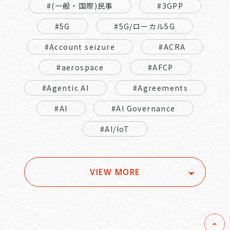
#(一般・国際)民事
#3GPP
#5G
#5G/ローカル5G
#Account seizure
#ACRA
#aerospace
#AFCP
#Agentic AI
#Agreements
#AI
#AI Governance
#AI/IoT
VIEW MORE