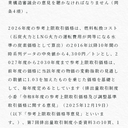
業構造審議会の意見を聴かなければなりません（同
条4項）。
2026年度の参考上限取引価格は、燃料転換コスト
（石炭火力とLNG火力の運転費用が同等になる水
準の炭素価格として算出）の2016年以降10年間の
時系列データの中央値から4,300円／トンとし、2
027年度から2030年度まで参考上限取引価格は、
前年度の価格に当該年度の物価の変動指数の見通し
の数値に1.03を加えたものを乗じた価格を基礎と
して、毎年度定めるとしています（排出量取引制度
小委「令和8年度の参考上限取引価格及び調整基準
取引価格に関する意見」（2025年12月19日）
（以下「参考上限取引価格等意見」といいま
す。）、第7回排出量取引制度小委資料3の10頁、1