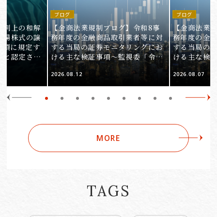
ブログ
ブログ
裁判上の和解
【金商法業規制ブログ】令和8事
【金商法業規
上場株式の譲
務年度の金融商品取引業者等に対
務年度の金
1項に規定す
する当局の証券モニタリングにお
する当局の
ると認定され
ける主な検証事項～監視委「令和
ける主な検
服審判所裁決
8事務年度 証券モニタリング基本
8事務年度 
2026.08.12
2026.08.07
裁(所)令7第
方針」の解説～（第2回）
方針」の解説
MORE
TAGS