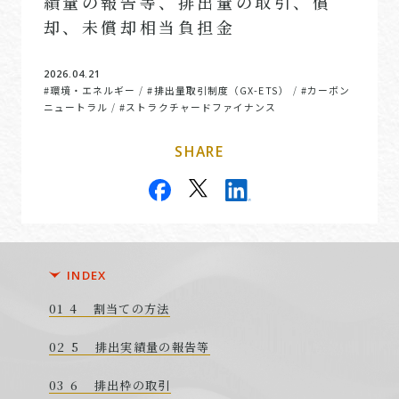
績量の報告等、排出量の取引、償
却、未償却相当負担金
2026.04.21
#環境・エネルギー
#排出量取引制度（GX-ETS）
#カーボン
/
/
ニュートラル
#ストラクチャードファイナンス
/
SHARE
INDEX
4 割当ての方法
5 排出実績量の報告等
6 排出枠の取引