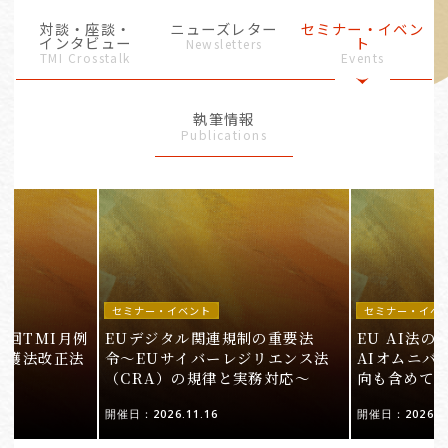
対談・座談・
ニューズレター
セミナー・イベン
インタビュー
ト
Newsletters
TMI Crosstalk
Events
執筆情報
Publications
セミナー・イベント
セミナー・イベ
9回TMI月例
EUデジタル関連規制の重要法
EU AI法
保護法改正法
令〜EUサイバーレジリエンス法
AIオムニバ
（CRA）の規律と実務対応〜
向も含めて
開催日：2026.11.16
開催日：2026.10