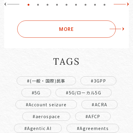
MORE
TAGS
#(一般・国際)民事
#3GPP
#5G
#5G/ローカル5G
#Account seizure
#ACRA
#aerospace
#AFCP
#Agentic AI
#Agreements