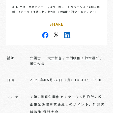
#TMI主催・共催セミナー
#コーポレートガバナンス
#個人情
/
/
報
#データ（保護法制、取引）
#情報・通信・メディア・IT
/
/
SHARE
講師
弁護士 ：
大井哲也
/
寺門峻佑
/
鈴木翔平
/
岡辺公志
2023年06月26日（月）14:30～15:30
日時
＜第2回緊急開催セミナー＞6月施行の改
テーマ
正電気通信事業法最大のポイント、外部送
信規律 質問大会