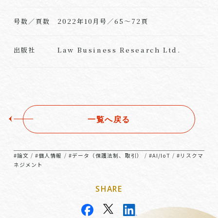
号数／頁数
2022年10月号／65～72頁
Law Business Research Ltd.
出版社
一覧へ戻る
#論文
#個人情報
#データ（保護法制、取引）
#AI/IoT
#リスクマ
/
/
/
/
ネジメント
SHARE