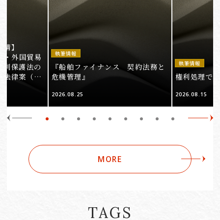
事情】
執筆情報
法・外国貿易
執筆情報
権利保護法の
『船舶ファイナンス 契約法務と
る法律案（そ
危機管理』
権利処理でロケ
2026.08.25
2026.08.15
MORE
TAGS