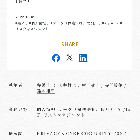
ter）
2022.10.01
#論文
#個人情報
#データ（保護法制、取引）
#AI/IoT
#
/
/
/
/
リスクマネジメント
SHARE
執筆者
弁護士 ：
大井哲也
/
村上諭志
/
寺門峻佑
/
鈴木翔平
業務分野
個人情報 データ（保護法制、取引） AI/Io
T リスクマネジメント
PRIVACY＆CYBERSECURITY 2022
掲載誌