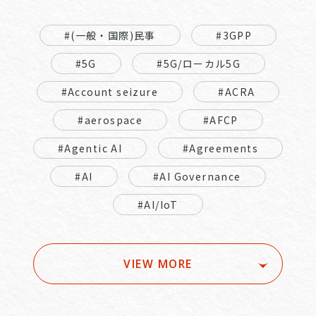
#(一般・国際)民事
#3GPP
#5G
#5G/ローカル5G
#Account seizure
#ACRA
#aerospace
#AFCP
#Agentic AI
#Agreements
#AI
#AI Governance
#AI/IoT
VIEW MORE