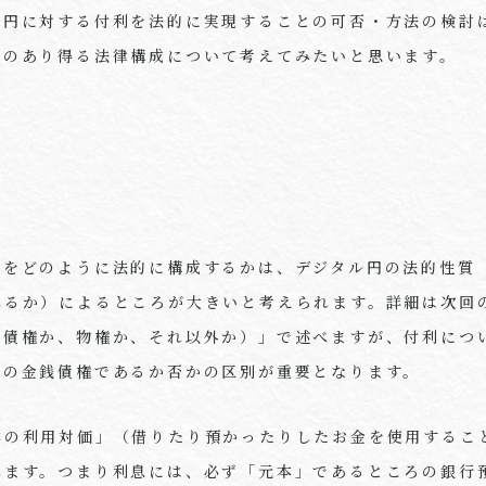
ル円に対する付利を法的に実現することの可否・方法の検討
利のあり得る法律構成について考えてみたいと思います。
利をどのように法的に構成するかは、デジタル円の法的性質
れるか）によるところが大きいと考えられます。詳細は次回
（債権か、物権か、それ以外か）」で述べますが、付利につ
かの金銭債権であるか否かの区別が重要となります。
本の利用対価」（借りたり預かったりしたお金を使用するこ
れます。つまり利息には、必ず「元本」であるところの銀行