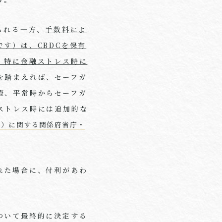
られる一方、
手数料によ
です）は、
CBDC
を保有
、特に金融ストレス時に
を踏まえれば、セーフガ
際、平常時からセーフガ
ストレス時には追加的な
貨）に関する関係府省庁・
れた場合に、付利があわ
ついて最終的に決定する