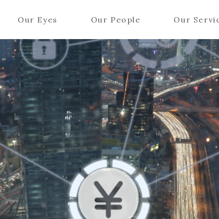
Our Eyes
Our People
Our Servi