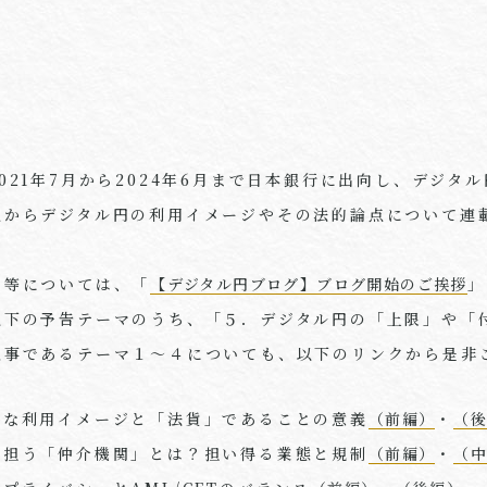
。
021
年
7
月から
2024
年
6
月まで日本銀行に出向し、デジタル
点からデジタル円の利用イメージやその法的論点について連
的等については、「
【デジタル円ブログ】ブログ開始のご挨拶
」
以下の予告テーマのうち、「５．デジタル円の「上限」や「
記事であるテーマ１～４についても、以下のリンクから是非
的な利用イメージと「法貨」であることの意義
（前編）
・
（
を担う「仲介機関」とは？担い得る業態と規制
（前編）
・
（