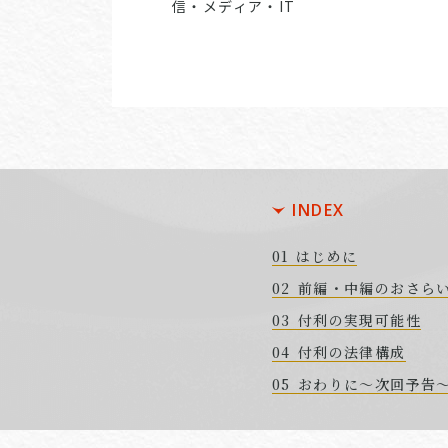
信・メディア・IT
INDEX
はじめに
前編・中編のおさら
付利の実現可能性
付利の法律構成
おわりに～次回予告