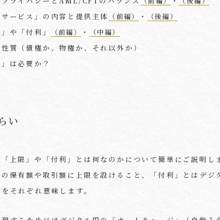
るプライバシーと
AML/CFT
のバランス
（前編）
・
（後編）
加サービス」の内容と提供主体
（前編）
・
（後編）
限」や「付利」
（前編）
・
（中編）
的性質（債権か、物権か、それ以外か）
罪」は必要か？
らい
の「上限」や「付利」とは何なのかについて簡単にご説明し
円の保有額や取引額に上限を設けること、「付利」とはデジ
どをそれぞれ意味します。
実現するためにはデジタル円の「オートチャージ」（自動入