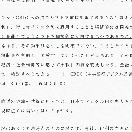
預金から
CBDC
への資金シフトを直接制限できるものと考え
付利」、特にマイナス金利を適用することと経済的には同義
ことを通じて資金シフトを間接的に制限するものであるため
性もあり、その効果は必ずしも明確ではない
。こうしたこと
有額制限を主軸
として検討していくべきと考えられる。その
、経済・社会情勢等に応じて柔軟に内容を変更したり、金融
めて、検討すべきである。」（「
CBDC（中央銀行デジタル通
整理
」
3.(2)③
。下線は引用者）
も直近の議論の状況に照らすと、日本でデジタル円が導入さ
は現時点では高いとはいえません。
状況はあくまで現時点のものに過ぎず、今後、付利の当否に