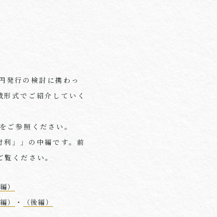
円発行の検討に携わっ
載形式でご紹介していく
をご参照ください。
付利」」の中編です。前
ご覧ください。
後編）
中編）
・
（後編）