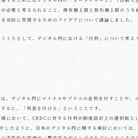
能が必要と考えられること、保有額上限と取引額上限のうち
限を法的に実現するためのアイデアについて議論しました。
めくくりとして、デジタル円における「付利」について考え
とは、デジタル円にマイナスやプラスの金利を付すことや、
要するに、「利息を付ける」ということです。
法域において、
CBDC
に対する付利が制度設計上の選択肢と
介したように、日本のデジタル円に関する検討においては
でに否定的な評価が（暫定的ながら）示されているところで