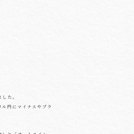
ました。
タル円にマイナスやプラ
金）と「オートスイン