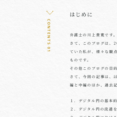
はじめに
CONTENTS 01
弁護士の川上貴寛です
さて、このブログは、
2
ていた私が、様々な観
ものです。
その他このブログの目
さて、今回の記事は、
編と中編のほか、過去
１．デジタル円の基本
２．デジタル円の流通