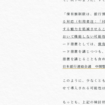
「保有額制限は、銀行
る対応（引用者注：「
する魅力を低減させる
おいて機能しない可能
ード措置としては、
保
ード措置を講じつつも
措置を講じることも含
日本銀行連絡会議 中間
このように、少なくと
せて導入される可能性
もっとも、上記の検討