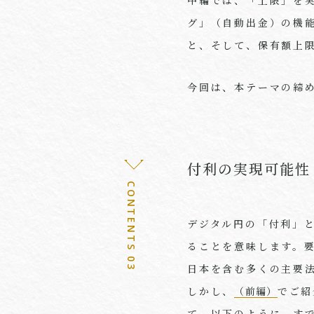
グ」（自動出金）の機
と、そして、保有額上
今回は、本テーマの締
付利の実現可能性
CONTENTS 03
デジタル円の「付利」
ることを意味します。
日本を含む多くの主要
しかし、
（前編）
でご紹
て、以下のように、す