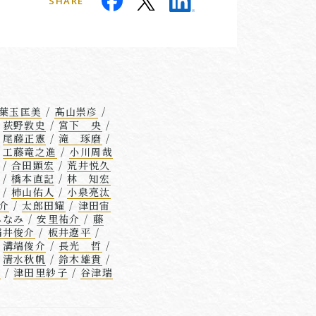
SHARE
葉玉匡美
/
髙山崇彦
/
/
荻野敦史
/
宮下 央
/
/
尾藤正憲
/
滝 琢磨
/
/
工藤竜之進
/
小川周哉
/
合田顕宏
/
荒井悦久
/
橋本直記
/
林 知宏
/
柿山佑人
/
小泉亮汰
介
/
太郎田耀
/
津田宙
みなみ
/
安里祐介
/
藤
稲井俊介
/
板井遼平
/
/
溝端俊介
/
長光 哲
/
/
清水秋帆
/
鈴木雄貴
/
摘
/
津田里紗子
/
谷津瑞