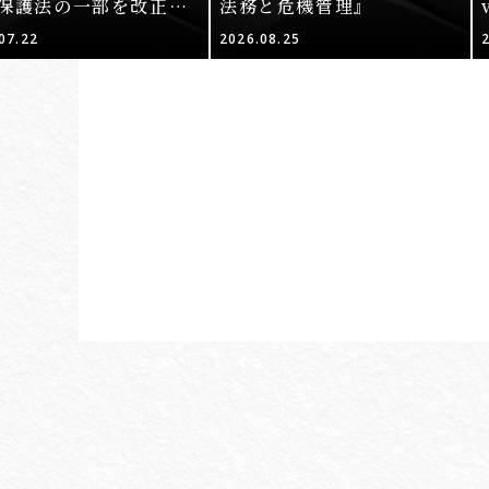
保護法の一部を改正・
法務と危機管理』
する法律案（その2）
07.22
2026.08.25