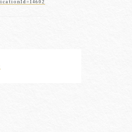
icationId=14602
援