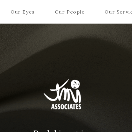
Our Eyes
Our People
Our Servi