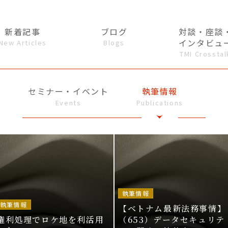
新着記事
ブログ
対談・座談
インタビュ
New Articles
Blogs
TMI Crosstal
セミナー・イベント
執筆情報
Events
Publications
執筆情報
執筆情報
【ベトナム最新法務事情】
権利処理でロケ地を利活用
（653）データセキュリテ