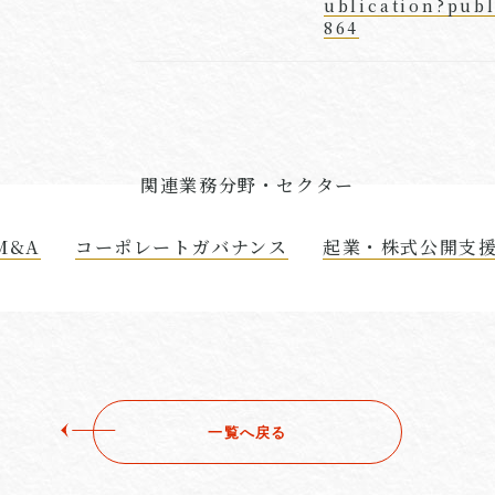
ublication?publ
864
関連業務分野・セクター
M&A
コーポレートガバナンス
起業・株式公開支
一覧へ戻る