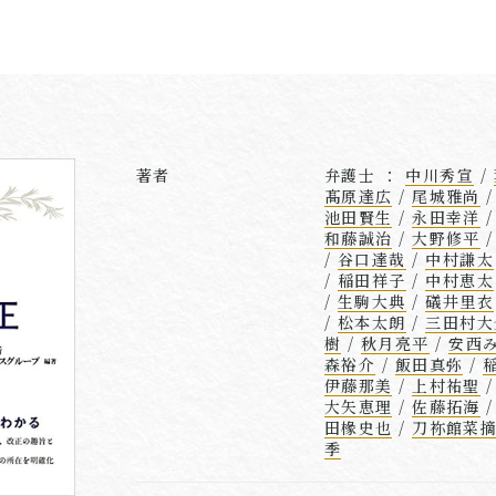
著者
弁護士 ：
中川秀宣
/
髙原達広
/
尾城雅尚
池田賢生
/
永田幸洋
和藤誠治
/
大野修平
/
谷口達哉
/
中村謙太
/
稲田祥子
/
中村恵太
/
生駒大典
/
礒井里衣
/
松本太朗
/
三田村大
樹
/
秋月亮平
/
安西
森裕介
/
飯田真弥
/
伊藤那美
/
上村祐聖
大矢恵理
/
佐藤拓海
田椽史也
/
刀祢館菜
季