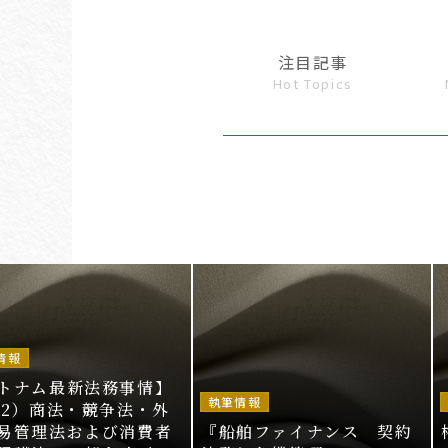
注目記事
Hot Topics
情報
トナム最新法務事情】
執筆情報
52）商法・競争法・外
易管理法および消費者
『船舶ファイナンス 契約