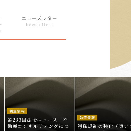
・
ニューズレター
ー
Newsletters
k
執筆情報
執筆情報
第233回法令ニュース 不
動産コンサルティングにつ
汚職規制の強化（東ア